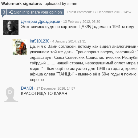
Watermark signature:
uploaded by simm
3
Sign in to share your opinion
Latest comment: 17 December 2016, 14:57
Дмитрий Дроздецкий
·
13 February 2012, 03:30
Этот снимок судя по карточке ЦАКФД сделан в 1961-м году.
int5101230
·
4 January 2014, 21:31
Да, и я с Вами согласен, потому как видел аналогичный 
указанием той же даты. Транспорант вверху, гласящий : 
здравствует Союз Советских Социалистических Республи
твёрдый ....... нашей страны, неразрушимый оплот мира 
мире !" - был ещё не актуален для 1948-го года и, кроме 
афиша слева "ТАНЦЫ" - именно её в 60-е годы я помню
хорошо.
DANDI
·
17 December 2016, 14:57
D
КРАСОТИЩА ТО КАКАЯ