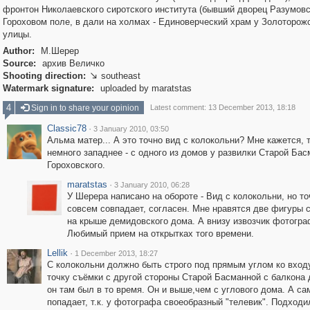
фронтон Николаевского сиротского института (бывший дворец Разумовс
Гороховом поле, в дали на холмах - Единоверческий храм у Золоторож
улицы.
Author:
М.Шерер
Source:
архив Величко
Shooting direction:
southeast

Watermark signature:
uploaded by maratstas
4
Sign in to share your opinion
Latest comment: 13 December 2013, 18:18
Classic78
·
3 January 2010, 03:50
Альма матер... А это точно вид с колокольни? Мне кажется, 
немного западнее - с одного из домов у развилки Старой Бас
Гороховского.
maratstas
·
3 January 2010, 06:28
У Шерера написано на обороте - Вид с колокольни, но то
совсем совпадает, согласен. Мне нравятся две фигуры 
на крыше демидовского дома. А внизу извозчик фотогра
Любимый прием на открытках того времени.
Lellik
·
1 December 2013, 18:27
С колокольни должно быть строго под прямым углом ко вход
точку съёмки с другой стороны Старой Басманной с балкона д
он там был в то время. Он и выше,чем с углового дома. А са
попадает, т.к. у фотографа своеобразный "телевик". Подходи