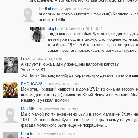
опозданием. А вот брателло, слава Богу, смотрит прямо :
Redkiikadr
·
28 April 2011, 02:32
R
аналогично прямо смотрит и мой сын)) Коляска был
новой, в 1986г.
elephant
·
8 November 2011, 10:42
Тогда как раз тоже был бум деторождения. Дет
детей уже пошли в школу. Это модные коляски.
для брата 1979 г.р.была коляска, после двоих д
самая простая, некрасивая, клеенчатая тусклог
Luka
·
28 May 2010, 11:06
А силуэт и юбка миди у женщины напротив капота?
Это же 78-80.
Эх! Найти бы, какую-нибудь характерную деталь, типа олимп
RADUGA28
·
5 January 2015, 02:02
Мой отец , живший напротив в доме 27/14 из окна на втором э
восьмидесятые года ) приезжал Юрий Никулин в магазин Мол
машину и уезжал домой !
MaxMix
·
20 September 2018, 07:09
M
Мы с мамой почти ежедневно были в этом магазине. Жили нап
1961... А левее была булочная. Помню ждала маму на улице 
фасада молочного были ещё не покрашены...
Ritunka
·
19 December 2025, 23:00