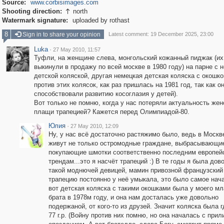
Source:
www.corbisimages.com
Shooting direction:
north

Watermark signature:
uploaded by rothast
8
Sign in to share your opinion
Latest comment: 19 December 2025, 23:00
Luka
·
27 May 2010, 11:57
Туфли, на женщине слева, монгольский кожанный пиджак (их 
выкинули в продажу по всей москве в 1980 году) на парне с 
детской коляской, другая немецкая детская коляска с окошко
против этих колясок, как раз пришлась на 1981 год, так как о
способствовали развитию косоглазия у детей).
Вот только не помню, когда у нас потеряли актуальность жен
плащи трапецией? Кажется перед Олимпиадой-80.
Юлия
·
27 May 2010, 12:09
Ну, у нас всё достаточно растяжимо было, ведь в Москв
живут не только остромодные граждане, выбрасывающи
покупающие шмотки соответственно последним европей
трендам...это я насчёт трапеций :) В те годы я была дов
такой моднючей девицей, мамин привозной французский
трапецию постоянно у неё умыкала, это было самое нача
вот детская коляска с такими окошками была у моего м
брата в 1978м году, и она нам досталась уже довольно
подержаной, от кого-то из друзей. Значит коляска была г
77 г.р. (Войну против них помню, но она началась с при