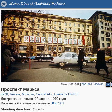
Retro View of Mankind's Habitat
Sizes:
482×289
|
800×481
|
800×481
W
319,861
1,406,929
160,009
8,286
29,248
5,916
53,052
2,283
Проспект Маркса
1970
,
Russia
,
Moscow
,
Central AO
,
Tverskoy District
Датировка источника: 22 апреля 1970 года.
Вариант в большем разрешении:
#567001
Shooting direction:
north
