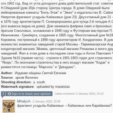
это 1902 год. Вид от угла доходного дома действительной стат. советн
Н.Обидиной (дом 26)в сторону Центра города. В доме Обидиной были
меблированные комнаты "Бель-Этаж" и "Эжен" и издательство В. Сабли
Напротив фрагмент усадьбы Кабановых (дом 23). Двухэтажный дом 21 -
в 1876 году архитектором П. Скоморорошенко для купца 2-й гильдии А.
(его вывеска видна на доме). Дом занимала фабрика ламп и бронзовых
братьев Соколовых, основанная в 1848 году и Футлярная мастерская П.
Иванчикова - Гринберга, созданная в 1865 году. Многоэтажный дом №19 
Коровина, построенный к 1899 году архитектором И. Кондратенко. В до
множество знаменитых заведений старой Москвы - Парикмахерская Анд
кондитерский магазин Эйнема, цветочный магазин Рязанова и много дру
заведений. Жил в этом доме в последние свои годы и Антон Павлович 
Здание №15 (правая часть) - строили в 1901-1903 годах для страховог
"Якорь". По окончании строительства в него въедут магазин "Кодак" и
разместятся гостиницы "Марсель" и "Декаданс".
Author:
Издание общины Святой Евгении
Source:
архив Величко
Shooting direction:
south

Watermark signature:
uploaded by maratstas
3
Sign in to share your opinion
Latest comment: 2 January 2010, 14:13
Mihalych
·
2 January 2010, 10:39
фрагмент усадьбы Кабановых -- Кабановых или Карабанова?