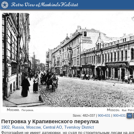
Retro View of Mankind's Habitat
Sizes:
482×337
|
900×631
|
900×631
W
319,864
1,406,707
160,011
8,286
29,243
5,916
53,052
2,283
Петровка у Крапивенского переулка
1902
,
Russia
,
Moscow
,
Central AO
,
Tverskoy District
Фотография не имеет датировки, но судя по строительным лесам на д