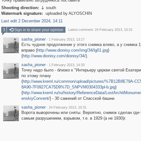
Точку правильно затрудняюсь поставить
Shooting direction:
south

Watermark signature:
uploaded by ALYOSCHIN
Last edit 2 December 2024, 14:11
3
Sign in to share your opinion
Latest comment: 24 February 2013, 10:31
sasha_pioner
·
1 February 2013, 13:17
Есть чудное продолжение у этого снимка влево, а у снимка 1
вправо {
http://www.dionisy.com/img/34/lg01.jpg
}
{
http://www.dionisy.com/dionisy/34/
}.
sasha_pioner
·
1 February 2013, 14:33
Точку надо было - близко к "Интерьеру церкви святой Екатер
по этому плану
{
http://www.kreml.ru/common/upload/pictures/%7B12B8E79A-CC
8A90-7F0927CA75D9%7D_SNPVM0304333pl-b.jpg
}
{
http://www.kreml.ru/ru/history/ReferenceData/LostArchitMonume
enskiyConvent/
} - 30 сажений от Спасской башни.
sasha_pioner
·
24 February 2013, 10:31
Ворота выворочены или сняты. Вероятно, снимок сделан где-
самым разрушением, взрывом, т.е. в 1929 (а не 1930)г.