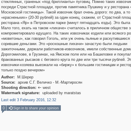
стеклянных, граненых «под бриллианты» пуговиц. Помню таких извозчи
посреди Страстной площади, против памятника Пушкину и у ресторана
Московской гостиницы». Такой извозчик брал очень дорого: по два, а то 
«красненьких» (20-30 рублей) за один конец, скажем, от Страстной пло
ресторана «Яр» в Петровском парке (минут пятнадцать езды). Это была
Мало того, ехать на таком «лихаче» считалось в приличном обществе 
компрометировало едущего. На таких извозчиках ездили или всякого р
«моветоны», как говорил Гоголь, или уж очень пьяные и раскутившиеся 
сорившие деньгами. Это «роскошные лихачи» зачастую были людьми
зажиточными, держали работников-извозчиков, имели собственные дом
Дорогомилове, в Грузинах, на Ямском поле или на Башиловке и покупа
бракованных рысаков с бегового круга по две или три тысячи рублей. Э
извозчики-хозяева выезжали на «биржу» к большим гостиницам и ресто
только поздно вечером»
Author:
М.Шерер
Source:
архив С.Г. Величко - М.-Мартиросян
Shooting direction:
west

Watermark signature:
uploaded by maratstas
Last edit 3 February 2016, 12:32
0
Sign in to share your opinion