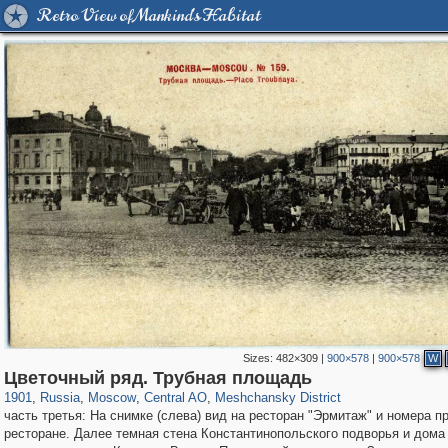
Retro View of Mankind's Habitat
Sizes:
482×309
|
900×578
|
900×578
W
319,864
1,406,683
160,010
8,286
29,243
5,916
10,185
264
Цветочный ряд. Трубная площадь
1901
,
Russia
,
Moscow
,
Central AO
,
Meshchansky District
часть третья: На снимке (слева) вид на ресторан "Эрмитаж" и номера п
ресторане. Далее темная стена Константинопольского подворья и дома