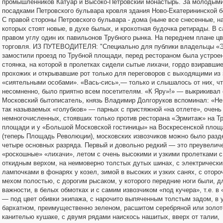
промышленников Катуар и Высоко-Петровский монастырь. За молодым
посадками Петровского бульвара кровля здания Ново-Екатерининской 
С правой стороны Петровского бульвара - дома (ныне все снесенные, н
которых стоят новые, в духе былых, и крохотная будочка ретирады. В 
правом углу один их павильонов Трубного рынка. На переднем плане ц
торговля. ИЗ ПУТЕВОДИТЕЛЯ: "Специально для публики владельцы «
замостили проезд по Трубной площади, перед рестораном была устрое
стоянка, на которой в пролетках сидели сытые лихачи, гордо взиравшие
прохожих и открывавшие рот только для переговоров с выходящими из
«сиятельными особами». «Вась-сись»,— только и слышалось от них, чт
несомненно, было приятно всем посетителям. «К Яру»!» — выкрикивал 
Московский бытописатель, князь Владимир Долгоруков вспоминал: «Не
так называемых «голубков» — парных с пристяжной «на отлете», очень
немногочисленных, стоявших только против ресторана «Эрмитаж» на Т
площади и у «Большой Московской гостиницы» на Воскресенской площ
(теперь Площадь Революции), московских извозчиков можно было разд
четыре основных разряда. Первый и довольно редкий — это преувелич
«роскошные» «лихачи», летом с очень высокими и узкими пролетками 
откидным верхом, на неимоверно толстых дутых шинах, с электрическ
лампочками в фонарях у козел, зимой в высоких и узких санях, с оторо
мехом полостью, с дорогим рысаком, у которого передние ноги были, 
важности, в белых обмотках и с самим извозчиком «под кучера», т.е. в
— под цвет обивки экипажа, с нарочито выпяченным толстым задом, в 
бархатном, преимущественно зеленом, расшитом серебряной или золот
канителью кушаке, с двумя рядами наискось нашитых, вверх от талии,