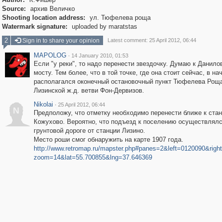
Source:
архив Величко
Shooting location address:
ул. Тюфелева роща
Watermark signature:
uploaded by maratstas
2
Sign in to share your opinion
Latest comment: 25 April 2012, 06:44
MAPOLOG
·
14 January 2010, 01:53
Если "у реки", то надо перенести звездочку. Думаю к Данило
мосту. Тем более, что в той точке, где она стоит сейчас, в на
располагался оконечный остановочный пункт Тюфелева Рощ
Лизинской ж.д. ветви Фон-Дервизов.
Nikolai
·
25 April 2012, 06:44
N
Предположу, что отметку необходимо перенести ближе к ста
Кожухово. Вероятно, что подъезд к поселению осуществлялс
грунтовой дороге от станции Лизино.
Место роши смог обнаружить на карте 1907 года.
http://www.retromap.ru/mapster.php#panes=2&left=0120090&rig
zoom=14&lat=55.700855&lng=37.646369