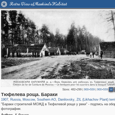
Retro View of Mankind's Habitat
Sizes:
482×299
|
900×559
|
900×559
W
319,780
1,406,482
8,286
21,637
29,243
390
5,921
116
1,850
8
Тюфелева роща. Бараки
1907
,
Russia
,
Moscow
,
Southern AO
,
Danilovsky
,
ZIL (Likhachov Plant) terri
"Бараки строителей МОЖД в Тюфелевой роще у реки" - подпись на обо
фотографии.
Author:
К.Фишер