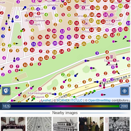
26
16
32
16
8
14
8
18
3
6
10
12
17
2
29
6
15
21
42
2
3
12
4
2
9
5
11
4
5
5
16
16
3
5
8
44
4
7
7
2
22
5
4
11
9
33
11
11
12
11
12
3
2
2
9
9
13
17
21
33
14
2
5
3
9
22
18
12
2
12
26
3
30
15
16
16
2
35
11
11
5
40
8
6
8
16
20
2
19
14
15
21
15
4
12
2
2
11
11
8
7
4
7
14
5
4
15
3
4
11
4
4
4
2
8
15
5
2
7
11
5
6
7
8
6
4
2
2
2
2
2
2
3
2
2
3
3
9
3
2
2
2
4
3
2
8
2
2
4
2
3
Leaflet
| ©
SCANEX ITC LLC
| ©
OpenStreetMap
contributors
2
4
7
3
3
1826
2000
2
2
2
4
4
Nearby images
2
2
2
3
5
2
2
2