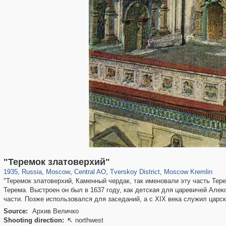
319,780
1,406,255
159,978
8,286
29,243
5,916
53,034
2,283
5,821
536
"Теремок златоверхий"
1935
,
Russia
,
Moscow
,
Central AO
,
Tverskoy District
,
Moscow Kremlin
"Теремок златоверхий, Каменный чердак, так именовали эту часть Тер
Терема. Выстроен он был в 1637 году, как детская для царевичей Але
части. Позже использовался для заседаний, а с XIX века служил царск
Source:
Архив Величко
Shooting direction:
northwest
