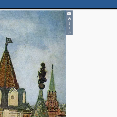
2
1
3
1
3k
6
6
26
2
3
3
2
2
2