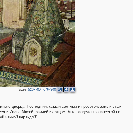
2
2
2
4
3
7
8
5
5
Sizes:
526×700
|
676×900
W
емного дворца. Последний, самый светлый и проветриваемый этаж
4
ксея и Ивана Михайловичей их отцом. Был разделен занавеской на
ой чайной верандой".
28
8