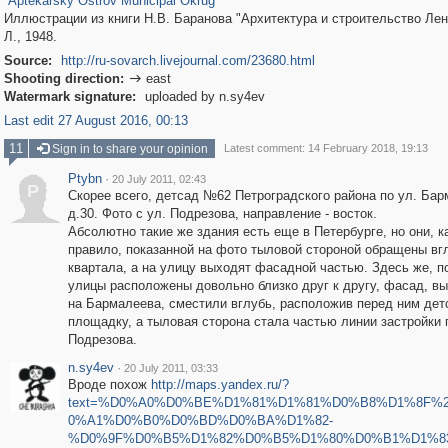
Aptekarsky Ostrov Municipal Okrug
Иллюстрации из книги Н.В. Баранова "Архитектура и строительство Лен
Л., 1948.
Source:
http://ru-sovarch.livejournal.com/23680.html
Shooting direction:
east

Watermark signature:
uploaded by n.sy4ev
Last edit 27 August 2016, 00:13
11
Sign in to share your opinion
Latest comment: 14 February 2018, 19:13
Ptybn
·
20 July 2011, 02:43
P
Скорее всего, детсад №62 Петроградского района по ул. Бар
д.30. Фото с ул. Подрезова, направление - восток.
Абсолютно такие же здания есть еще в Петербурге, но они, к
правило, показанной на фото тыловой стороной обращены вг
квартала, а на улицу выходят фасадной частью. Здесь же, п
улицы расположены довольно близко друг к другу, фасад, в
на Бармалеева, сместили вглубь, расположив перед ним дет
площадку, а тыловая сторона стала частью линии застройки 
Подрезова.
n.sy4ev
·
20 July 2011, 03:33
Вроде похож
http://maps.yandex.ru/?
text=%D0%A0%D0%BE%D1%81%D1%81%D0%B8%D1%8F%
0%A1%D0%B0%D0%BD%D0%BA%D1%82-
%D0%9F%D0%B5%D1%82%D0%B5%D1%80%D0%B1%D1%8