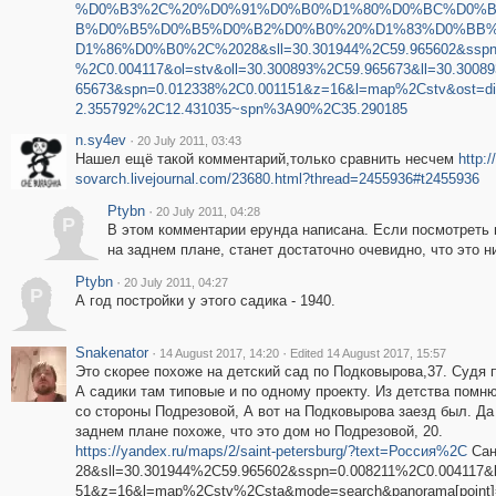
%D0%B3%2C%20%D0%91%D0%B0%D1%80%D0%BC%D0%
B%D0%B5%D0%B5%D0%B2%D0%B0%20%D1%83%D0%BB
D1%86%D0%B0%2C%2028&sll=30.301944%2C59.965602&sspn
%2C0.004117&ol=stv&oll=30.300893%2C59.965673&ll=30.3008
65673&spn=0.012338%2C0.001151&z=16&l=map%2Cstv&ost=di
2.355792%2C12.431035~spn%3A90%2C35.290185
n.sy4ev
·
20 July 2011, 03:43
Нашел ещё такой комментарий,только сравнить несчем
http:/
sovarch.livejournal.com/23680.html?thread=2455936#t2455936
Ptybn
·
20 July 2011, 04:28
P
В этом комментарии ерунда написана. Если посмотреть 
на заднем плане, станет достаточно очевидно, что это ни
Ptybn
·
20 July 2011, 04:27
P
А год постройки у этого садика - 1940.
Snakenator
·
·
14 August 2017, 14:20
Edited 14 August 2017, 15:57
Это скорее похоже на детский сад по Подковырова,37. Судя 
А садики там типовые и по одному проекту. Из детства помн
со стороны Подрезовой, А вот на Подковырова заезд был. Да
заднем плане похоже, что это дом но Подрезовой, 20.
https://yandex.ru/maps/2/saint-petersburg/?text=Россия%2C
Сан
28&sll=30.301944%2C59.965602&sspn=0.008211%2C0.004117&
51&z=16&l=map%2Cstv%2Csta&mode=search&panorama[point]=3