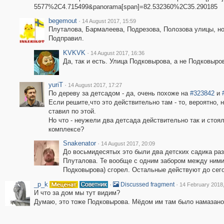
5577%2C4.715499&panorama[span]=82.532360%2C35.290185
begemout
·
14 August 2017, 15:59
Плуталова, Бармалеева, Подрезова, Полозова улицы, но
Подправил.
KVKVK
·
14 August 2017, 16:36
Да, так и есть. Улица Подковырова, а не Подковыров
yuriT
·
14 August 2017, 17:27
По дереву за детсадом - да, очень похоже на
#323842
и
Если решите,что это действительно там - то, вероятно, 
ставил по этой.
Но что - неужели два детсада действительно так и стоял
комплексе?
Snakenator
·
14 August 2017, 20:09
До восьмидесятых это были два детских садика ра
Плуталова. Те вообще с одним забором между ними. 
Подковырова) сгорел. Остальные действуют до сег
_p_k
·
·
Discussed fragment
14 February 2018,
И что за дом мы тут видим?
Думаю, это тоже Подковырова. Мёдом им там было намазано,