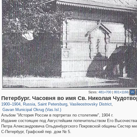
Sizes:
481×700
|
801×1166
W
197,264
1,407,337
5,714
29,248
14,282
482
Петербург. Часовня во имя Св. Николая Чудотво
1,971
5
1900
–
1904
,
Russia
,
Saint Petersburg
,
Vasileostrovsky District
,
Gavan Municipal Okrug (Vas.Isl.)
Альбом "История России в портретах по столетиям", 1904 г.
Издание состоящее под Августейшим попечительством Его Высочества
Петра Александровича Ольденбургского Покровской общины Сестер м
С-Петербург, Графский пер. дом № 5.