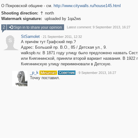
О Покровской общине - см.
http://www.citywalls.ru/house145.html
Shooting direction:
north

Watermark signature:
uploaded by 1qa2ws
2
Sign in to share your opinion
Latest comment: 9 September 2013, 16:27
StSamolet
·
21 September 2011, 12:32
S
А причём тут Графский пер.?
Адрес: Большой пр. В.О., 85 / Детская ул., 9.
walkspb.ru: В 1871 году улицу было предложено назвать Сес
или Княгининской, приняли второй вариант названия. В 1922 
Княгининскую улицу переименовали в Детскую.
_p_k
·
9 September 2013, 16:27
Точку поставил.