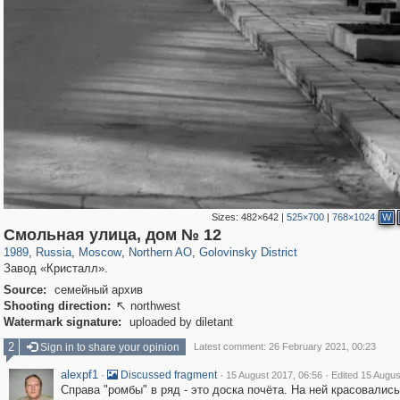
Sizes:
482×642
|
525×700
|
768×1024
W
319,882
1,407,325
8,286
22,544
29,248
598
1,532
31
Смольная улица, дом № 12
1989
,
Russia
,
Moscow
,
Northern AO
,
Golovinsky District
Завод «Кристалл».
Source:
семейный архив
Shooting direction:
northwest

Watermark signature:
uploaded by diletant
2
Sign in to share your opinion
Latest comment: 26 February 2021, 00:23
alexpf1
·
·
·
Discussed fragment
15 August 2017, 06:56
Edited 15 Augus
Справа "ромбы" в ряд - это доска почёта. На ней красовались