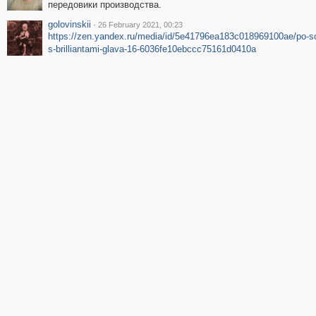
передовики производства.
golovinskii
·
26 February 2021, 00:23
https://zen.yandex.ru/media/id/5e41796ea183c018969100ae/po-s
s-brilliantami-glava-16-6036fe10ebccc75161d0410a