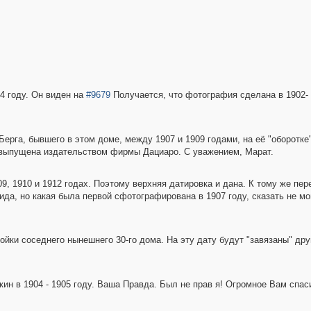
04 году. Он виден на
#9679
Получается, что фотография сделана в 1902-
ерга, бывшего в этом доме, между 1907 и 1909 годами, на её "оборотке"
ла выпущена издательством фирмы Дациаро. С уважением, Марат.
9, 1910 и 1912 годах. Поэтому верхняя датировка и дана. К тому же пер
ида, но какая была первой сфотографирована в 1907 году, сказать не мо
ройки соседнего нынешнего 30-го дома. На эту дату будут "завязаны" др
н в 1904 - 1905 году. Ваша Правда. Был не прав я! Огромное Вам спас