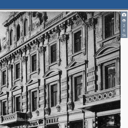
2
6
5k
3
6
2
2
8
8