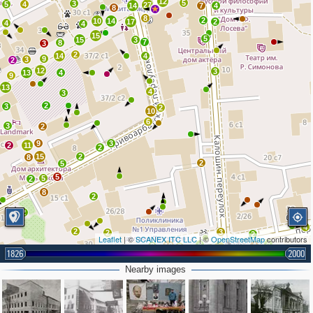
12
5
3
5
4
27
14
7
4
8
8
2
10
14
17
2
4
4
15
5
15
3
7
8
3
2
14
4
9
3
2
12
3
13
4
9
13
4
3
2
3
2
10
6
3
2
9
3
2
11
2
15
2
8
2
5
5
5
2
8
2
2
4
2
3
2
2
Leaflet
| ©
SCANEX ITC LLC
| ©
OpenStreetMap
contributors
4
4
4
3
12
5
18
2
3
2
1826
2000
6
3
9
Nearby images
3
3
2
4
4
3
3
3