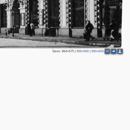
5
2
2
19
20
7
5
5
Sizes:
864×575
|
900×600
|
900×600
W
3
2
3