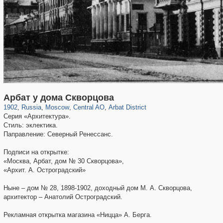
319,861
1,406,840
160,009
8,286
29,243
5,916
13,485
356
Арбат у дома Скворцова
1902
,
Russia
,
Moscow
,
Central AO
,
Arbat District
Серия «Архитектура».
Стиль: эклектика.
Паправление: Северный Ренессанс.
Подписи на открытке:
«Москва, Арбат, дом № 30 Скворцова»,
«Архит. А. Остроградский»
Ныне – дом № 28, 1898-1902, доходный дом М. А. Скворцова,
архитектор – Анатолий Остроградский.
Рекламная открытка магазина «Ницца» А. Берга.