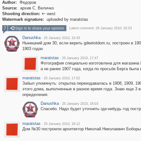
Author:
Федоров
Source:
архив С. Величко
Shooting direction:
west

Watermark signature:
uploaded by maratstas
7
Sign in to share your opinion
Latest comment: 26 January 2010, 02:53
Danushka
·
25 January 2010, 15:43
Нынешний дом 30, если верить gdeetotdom.ru, построен в 19
1903 годах
maratstas
·
25 January 2010, 17:47
Фотография специально изготовлена для магазина Б
а не ранее 1907 года, когда по просьбе Берга бы
maratstas
·
25 January 2010, 17:52
Забыл упомянуть: открытка переиздавалась в 1908, 1909, 190
этого дома, выполненные в разное время года. Знаю еще 3 в
определения.
Danushka
·
25 January 2010, 18:03
Спасибо. Надо будет уточнить где-нибудь год пост
maratstas
·
25 January 2010, 18:12
Дом №30 построили архитектор Николай Николаевич Боборыки