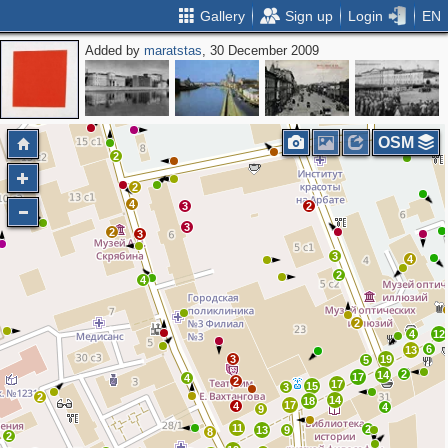
Gallery
Sign up
Login
EN
Added by
maratstas
, 30 December 2009
5
2
OSM
2
2
4
3
2
3
2
3
3
4
2
4
2
4
12
6
13
3
19
5
2
14
17
4
2
17
15
3
2
14
18
17
4
4
9
11
2
13
9
8
2