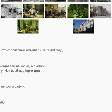
 стоит почтовый штемпель за "1909 год",
еиздавали не копии, а снимки
гу. Нет всей подборки для
угие фотографии.
ибо!