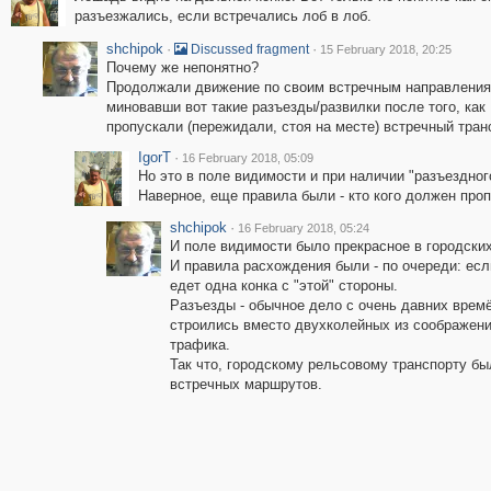
разъезжались, если встречались лоб в лоб.
shchipok
·
·
Discussed fragment
15 February 2018, 20:25
Почему же непонятно?
Продолжали движение по своим встречным направления
миновавши вот такие разъезды/развилки после того, как
пропускали (пережидали, стоя на месте) встречный тран
IgorT
·
16 February 2018, 05:09
Но это в поле видимости и при наличии "разъездного
Наверное, еще правила были - кто кого должен про
shchipok
·
16 February 2018, 05:24
И поле видимости было прекрасное в городски
И правила расхождения были - по очереди: если
едет одна конка с "этой" стороны.
Разъезды - обычное дело с очень давних времё
строились вместо двухколейных из соображени
трафика.
Так что, городскому рельсовому транспорту бы
встречных маршрутов.