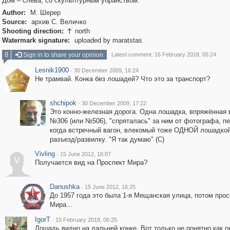
Дом – слева, со скульптурным убранством.
Author:
М. Шерер
Source:
архив С. Величко
Shooting direction:
north

Watermark signature:
uploaded by maratstas
8
Sign in to share your opinion
Latest comment: 16 February 2018, 05:24
Lesnik1900
·
30 December 2009, 16:24
Не трамвай. Конка без лошадей? Что это за транспорт?
shchipok
·
30 December 2009, 17:22
Это конно-железная дорога. Одна лошадка, впряжённая 
№306 (или №506), "спряталась" за ним от фотографа, п
когда встречный вагон, влекомый тоже ОДНОЙ лошадкой
разъезд/развилку. "Я так думаю" (С)
Vivling
·
15 June 2012, 16:07
V
Получается вид на Проспект Мира?
Danushka
·
15 June 2012, 16:25
До 1957 года это была 1-я Мещанская улица, потом прос
Мира...
IgorT
·
15 February 2018, 06:25
Лошадь видно на дальней конке. Вот только не понятно как о