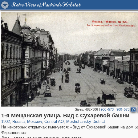
Retro View of Mankind's Habitat
Sizes:
482×306
|
900×573
|
900×573
W
319,878
1,407,276
160,021
8,286
29,248
5,916
10,193
264
1-я Мещанская улица. Вид с Сухаревой башни
1902
,
Russia
,
Moscow
,
Central AO
,
Meshchansky District
На некоторых открытках именуется: «Вид от Сухаревой башни на дом б
Фирсановых».