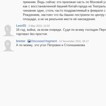
прежним. Ведь сейчас это проезжая часть по Моховой ул
как с восстановленной башней Китай-города на Театраль
чиновник один, столь часто поздравляемый в феврале с
Рождением, настоял что бы башню построили по центру 
площади, а не на реальном месте её нахождения.
Leon55
·
3 May 2010, 15:03
L
16 год, война, за всем очереди. Судя по всему господин Пер
торговал без простоя.
bninter
·
·
Discussed fragment
12 November 2011, 05:17
b
А по моему, это угол Петровки и Столешникова