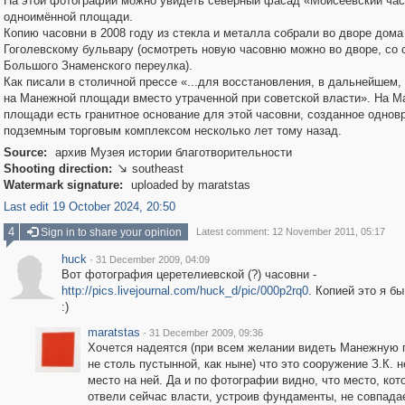
На этой фотографии можно увидеть северный фасад «Моисеевский час
одноимённой площади.
Копию часовни в 2008 году из стекла и металла собрали во дворе дома
Гоголевскому бульвару (осмотреть новую часовню можно во дворе, со 
Большого Знаменского переулка).
Как писали в столичной прессе «...для восстановления, в дальнейшем,
на Манежной площади вместо утраченной при советской власти». На М
площади есть гранитное основание для этой часовни, созданное однов
подземным торговым комплексом несколько лет тому назад.
Source:
архив Музея истории благотворительности
Shooting direction:
southeast

Watermark signature:
uploaded by maratstas
Last edit 19 October 2024, 20:50
4
Sign in to share your opinion
Latest comment: 12 November 2011, 05:17
huck
·
31 December 2009, 04:09
Вот фотография церетелиевской (?) часовни -
http://pics.livejournal.com/huck_d/pic/000p2rq0
. Копией это я бы
:)
maratstas
·
31 December 2009, 09:36
Хочется надеятся (при всем желании видеть Манежную
не столь пустынной, как ныне) что это сооружение З.К. н
место на ней. Да и по фотографии видно, что место, кот
отвели сейчас власти, устроив фундаменты, не совпада