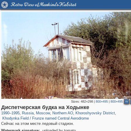
Retro View of Mankind's Habitat
Sizes:
482×298
|
800×495
|
800×495
W
319,864
1,406,840
8,286
22,540
29,243
598
1,902
30
Диспетчерская будка на Ходынке
173
3
1990
–
1995
,
Russia
,
Moscow
,
Northern AO
,
Khoroshyovsky District
,
Khodynka Field / Frunze named Central Aerodrome
Сейчас на этом месте ледовый стадион.
Watermark signature:
uploaded by tomato