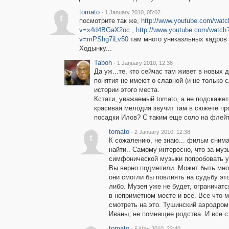
tomato
·
1 January 2010, 05:02
t
посмотрите так же,
http://www.youtube.com/watc
v=x4d4BGaX2oc
,
http://www.youtube.com/watch
v=mPShg7iLv50
там много униказльных кадров
Ходынку...
Taboh
·
1 January 2010, 12:38
Да уж...те, кто сейчас там живет в новых 
понятия не имеют о славной (и не только 
истории этого места.
Кстати, уважаемый tomato, а не подскажете
красивая мелодия звучит там в сюжете пр
посадки Илов? С таким еще соло на флейт
tomato
·
2 January 2010, 12:38
t
К сожалению, не знаю... фильм снима
найти.. Самому интересно, что за м
симфонической музыки попробовать у
Вы верно подметили. Может быть мног
они смогли бы повлиять на судьбу это
либо. Музея уже не будет, огранича
в неприметном месте и все. Все что 
смотреть на это. Тушинский аэродром
Иваны, не помнящие родства. И все с
tomato
·
6 May 2010, 22:40