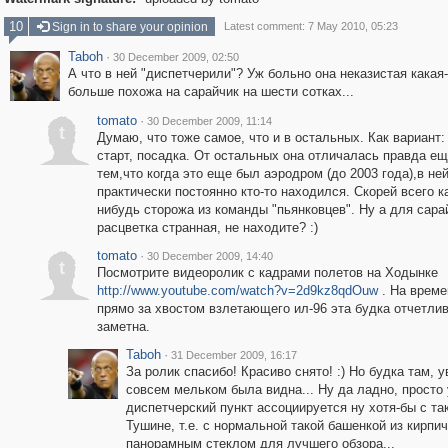
10
Sign in to share your opinion
Latest comment: 7 May 2010, 05:23
Taboh
·
30 December 2009, 02:50
А что в ней "диспетчерили"? Уж больно она неказистая какая-
больше похожа на сарайчик на шести сотках...
tomato
·
30 December 2009, 11:14
t
Думаю, что тоже самое, что и в остальных. Как вариант:
старт, посадка. От остальных она отличалась правда ещ
тем,что когда это еще был аэродром (до 2003 года),в не
практически постоянно кто-то находился. Скорей всего к
нибудь сторожа из команды "пьянковцев". Ну а для сара
расцветка странная, не находите? :)
tomato
·
30 December 2009, 14:40
t
Посмотрите видеоролик с кадрами полетов на Ходынке
http://www.youtube.com/watch?v=2d9kz8qdOuw
. На време
прямо за хвостом взлетающего ил-96 эта будка отчетли
заметна.
Taboh
·
31 December 2009, 16:17
За ролик спасибо! Красиво снято! :) Но будка там, у
совсем мельком была видна... Ну да ладно, просто
диспетчерский пункт ассоциируется ну хотя-бы с та
Тушине, т.е. с нормальной такой башенкой из кирпич
панорамным стеклом для лучшего обзора...