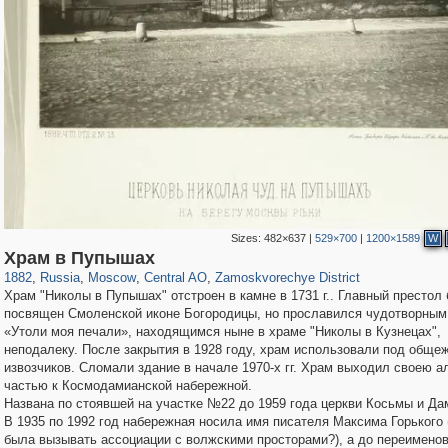
Sizes:
482×637
|
529×700
|
1200×1589
W
319,864
1,406,840
160,012
8,286
29,243
5,916
6,190
211
Храм в Пупышах
1882
,
Russia
,
Moscow
,
Central AO
,
Zamoskvorechye District
Храм "Николы в Пупышах" отстроен в камне в 1731 г.. Главный престол
посвящен Смоленской иконе Богородицы, но прославился чудотворным
«Утоли моя печали», находящимся ныне в храме "Николы в Кузнецах",
неподалеку. После закрытия в 1928 году, храм использовали под обще
извозчиков. Сломали здание в начале 1970-х гг. Храм выходил своею а
частью к Космодамианской набережной.
Названа по стоявшей на участке №22 до 1959 года церкви Косьмы и Да
В 1935 по 1992 год набережная носила имя писателя Максима Горького
была вызывать ассоциации с волжскими просторами?), а до переимено