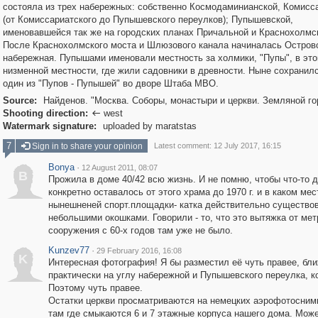
состояла из трех набережных: собственно Космодаминианской, Комисс
(от Комиссариатского до Пупышевского переулков); Пупышевской,
именовавшейся так же на городских планах Причальной и Краснохолмс
После Краснохолмского моста и Шлюзового канала начиналась Остров
набережная. Пупышами именовали местность за холмики, "Пупы", в это
низменной местности, где жили садовники в древности. Ныне сохранил
один из "Пупов - Пупышей" во дворе Штаба МВО.
Source:
Найденов. "Москва. Соборы, монастыри и церкви. Земляной го
Shooting direction:
west

Watermark signature:
uploaded by maratstas
7
Sign in to share your opinion
Latest comment: 12 July 2017, 16:15
Bonya
·
12 August 2011, 08:07
B
Прожила в доме 40/42 всю жизнь. И не помню, чтобы что-то 
конкретно оставалось от этого храма до 1970 г. и в каком мес
нынешненей спорт.площадки- катка действительно существо
небольшими окошками. Говорили - то, что это вытяжка от метр
сооружения с 60-х годов там уже не было.
Kunzev77
·
29 February 2016, 16:08
K
Интересная фотография! Я бы разместил её чуть правее, бли
практически на углу набережной и Пупышевского переулка, 
Поэтому чуть правее.
Остатки церкви просматриваются на немецких аэрофотоснимках
там где смыкаются 6 и 7 этажные корпуса нашего дома. Може