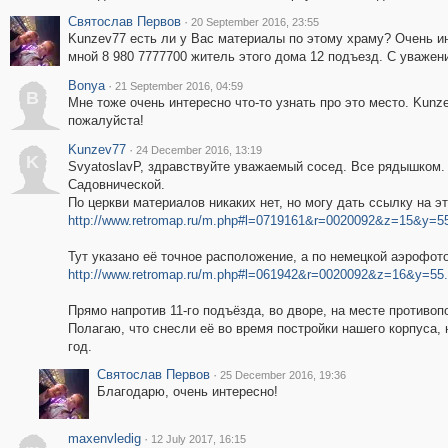
Святослав Первов
·
20 September 2016, 23:55
Kunzev77 есть ли у Вас материалы по этому храму? Очень и
мной 8 980 7777700 житель этого дома 12 подъезд. С уваже
Bonya
·
21 September 2016, 04:59
B
Мне тоже очень интересно что-то узнать про это место. Kunze
пожалуйста!
Kunzev77
·
24 December 2016, 13:19
K
SvyatoslavP, здравствуйте уважаемый сосед. Все рядышком.
Садовнической.
По церкви материалов никаких нет, но могу дать ссылку на эт
http://www.retromap.ru/m.php#l=0719161&r=0020092&z=15&y=5
Тут указано её точное расположение, а по немецкой аэрофото
http://www.retromap.ru/m.php#l=061942&r=0020092&z=16&y=55
Прямо напротив 11-го подъёзда, во дворе, на месте противо
Полагаю, что снесли её во время постройки нашего корпуса, н
год.
Святослав Первов
·
25 December 2016, 19:36
Благодарю, очень интересно!
maxenvledig
·
12 July 2017, 16:15