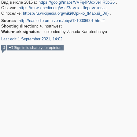
Вид в июле 2015 г.:
https://goo.gl/maps/VVFq4PJqx3eHR3bG6
.
О замке:
https://ru.wikipedia.org/wiki/Замок_Шереметева
.
О посёлке:
https://ru.wikipedia.org/wiki/Юрино_(Марий_Эл)
.
Source:
http://nasledie-archive.ru/objs/1210006001.html#
Shooting direction:
northwest

Watermark signature:
uploaded by Zanuda Kartotechnaya
Last edit 1 September 2021, 14:02
0
Sign in to share your opinion