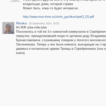
владельцах дома, который справа.
Может быть, кому-то будет интересно.
http://www.mos-time.ru/zimin_guchkov/part3_03.pdf
Ritunka
·
26 September 2024, 19:55
Из ЖЖ ryba-vida-ryba
Поселились в той же 3-х комнатной коммуналке в Серебряни
переулке, принадлежавшей когда-то целиком деду Владимир
Брониславовича, служившему поваром у богатого московског
Овсянникова. Теперь у них была комната, выходящая на ста
деревья и колокольню церкви Троицы в Серебрянниках (она н
книги).