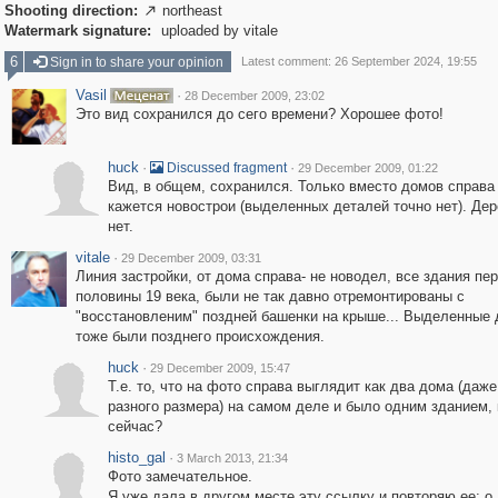
Shooting direction:
northeast

Watermark signature:
uploaded by vitale
6
Sign in to share your opinion
Latest comment: 26 September 2024, 19:55
Vasil
·
28 December 2009, 23:02
Это вид сохранился до сего времени? Хорошее фото!
huck
·
·
Discussed fragment
29 December 2009, 01:22
Вид, в общем, сохранился. Только вместо домов справа
кажется новострои (выделенных деталей точно нет). Де
нет.
vitale
·
29 December 2009, 03:31
Линия застройки, от дома справа- не новодел, все здания пе
половины 19 века, были не так давно отремонтированы с
"восстановленим" поздней башенки на крыше... Выделенные 
тоже были позднего происхождения.
huck
·
29 December 2009, 15:47
Т.е. то, что на фото справа выглядит как два дома (даже
разного размера) на самом деле и было одним зданием, 
сейчас?
histo_gal
·
3 March 2013, 21:34
Фото замечательное.
Я уже дала в другом месте эту ссылку и повторяю ее: о