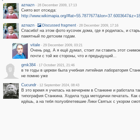
aznazn
·
28 December 2009, 17:13
Снято вот отсюда:
http://www.wikimapia.org/#lat=55.7877677&lon=37.6003647&z=
aznazn
·
·
Discussed fragment
28 December 2009, 17:16
Спасибо! на этом фото кусочек дома, где я родилась, и стар
памятный по детским годам.
vitale
·
29 December 2009, 03:21
Очень рад. А я ещё думал, стоит ли ставить этот снимок
почти с той же стороны, что и предыдущий...
gmk384
·
17 October 2021, 21:46
g
в те годы в церкви была учебная литейная лаборатория Станк
не помню уже
Cucundr
·
12 September 2024, 08:43
В это время я училась на вечернем в Станкине и работала т
типография Станкина. Ходила туда методички печатать. Как 
идёшь, а на тебя полуоблетевшие Лики Святых с укором смот