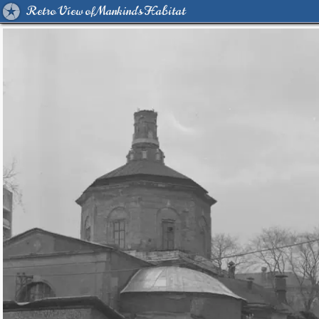
Retro View of Mankind's Habitat