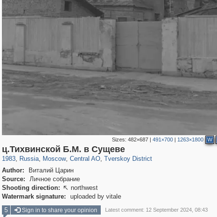
Sizes:
482×687
|
491×700
|
1263×1800
W
319,882
1,407,351
160,021
8,286
29,248
5,916
53,055
2,283
ц.Тихвинской Б.М. в Сущеве
1983
,
Russia
,
Moscow
,
Central AO
,
Tverskoy District
Author:
Виталий Царин
Source:
Личное собрание
Shooting direction:
northwest

Watermark signature:
uploaded by vitale
5
Sign in to share your opinion
Latest comment: 12 September 2024, 08:43