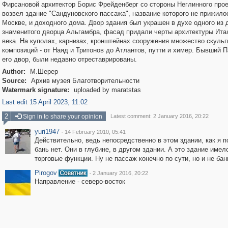
Фирсановой архитектор Борис Фрейденберг со стороны Неглинного про
возвел здание "Сандуновского пассажа", название которого не прижило
Москве, и доходного дома. Двор здания был украшен в духе одного из 
знаменитого дворца Альгамбра, фасад придали черты архитектуры Ита
века. На куполах, карнизах, кронштейнах сооружения множество скуль
композиций - от Наяд и Тритонов до Атлантов, путти и химер. Бывший П
его двор, были недавно отреставрированы.
Author:
М.Шерер
Source:
Архив музея Благотворительности
Watermark signature:
uploaded by maratstas
Last edit 15 April 2023, 11:02
2
Sign in to share your opinion
Latest comment: 2 January 2016, 20:22
yuri1947
·
14 February 2010, 05:41
Действительно, ведь непосредственно в этом здании, как я 
бань нет. Они в глубине, в другом здании. А это здание имел
торговые функции. Ну не пассаж конечно по сути, но и не бан
Pirogov
·
2 January 2016, 20:22
Направление - северо-восток