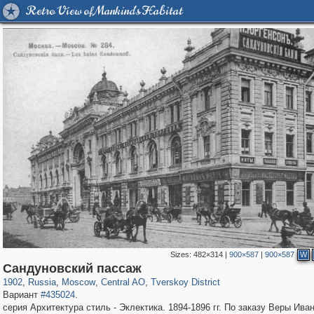
Retro View of Mankind's Habitat
Sizes:
482×314
|
900×587
|
900×587
W
319,882
1,407,328
160,021
8,286
29,248
5,916
53,055
2,283
Сандуновский пассаж
1902
,
Russia
,
Moscow
,
Central AO
,
Tverskoy District
Вариант
#435024
.
серия Архитектура стиль - Эклектика. 1894-1896 гг. По заказу Веры Ива