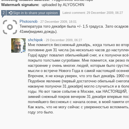
Watermark signature:
uploaded by ALYOSCHIN
2
Sign in to share your opinion
Latest comment: 29 December 2009, 06:27
Photosnob
·
27 December 2009, 18:01
Температура того декабря была +/- 1,5 градуса. Зато осадков
41мм(видимо,дождь).
shchipok
·
29 December 2009, 06:27
Мне помнится бесснежный декабрь, когда только во вто
половине дня 31 числа (за несколько часов до наступле
Года) вдруг повалил обильнейший снег, и к полуночи всё
покрыто толстыми сугробами. Мне помнится, как резко 
настроение у очень многих людей, которым было грустн
мысли о встрече Нового Года в самой настоящей осенне
Впрочем, я не конца уверен, что это был декабрь 1960 го
Подобное явление (первый достаточно обильный снегопа
накануне полуночи 31 декабря) могло случиться и в бол
годы. Но вот такое событие в Москве, как НАСТОЯЩИЙ, 
зимний снежный покров вечером 31 декабря впервые по
полнейшего бесснежья с начала осени, в моей памяти о
Как жаль, что не могу сейчас с уверенностью вспомнить,
году это было.