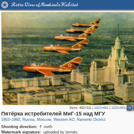
Retro View of Mankind's Habitat
Sizes:
482×311
|
1023×661
|
1023×661
W
319,878
1,407,206
8,286
27,131
29,248
310
5,677
64
Пятёрка истребителей МиГ-15 над МГУ
1953
–
1960
,
Russia
,
Moscow
,
Western AO
,
Ramenki District
Shooting direction:
north

Watermark signature:
uploaded by tomato