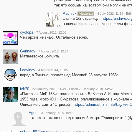
так что особым качеством они могли не от
Aachick
·
·
4 July 2022, 11:19
Edit
Эта - в 1/2 страницы.
https://archive.
в описании сказано, - через 20мм фон
cyclops
·
7 August 2012, 12:06
Чей архив не знаю. Остальное верно.
Gennady
·
7 August 2012, 12:14
Матвеевское бомбить...
Logvinov
·
4 March 2014, 13:05
парад в Тушино. пролёт над Москвой 23 августа 1953г
ivk70
·
·
22 January 2018, 14:49
Edited 22 January 2018, 14:52
«Пятерка» МиГ-15бис подполковника Бабаева А.И. над Моско
1953 года. Фото Ю.Н. Скуратова, опубликованное в журнале
Описание с сайта "Стрижей":
https://admin.strizhi.info/tag/миг-
Egor
·
23 January 2018, 15:46
E
...а летят - даже не над станцией метро "Университет" (б
rx3ahl
·
·