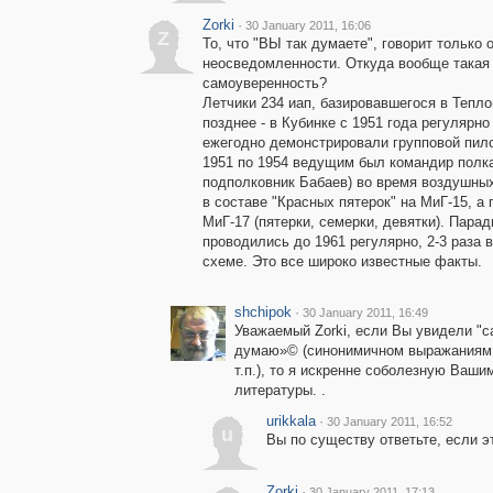
Zorki
·
30 January 2011, 16:06
Z
То, что "ВЫ так думаете", говорит только 
неосведомленности. Откуда вообще такая
самоуверенность?
Летчики 234 иап, базировавшегося в Тепло
позднее - в Кубинке с 1951 года регулярно
ежегодно демонстрировали групповой пило
1951 по 1954 ведущим был командир полк
подполковник Бабаев) во время воздушны
в составе "Красных пятерок" на МиГ-15, а 
МиГ-17 (пятерки, семерки, девятки). Пара
проводились до 1961 регулярно, 2-3 раза в
схеме. Это все широко известные факты.
shchipok
·
30 January 2011, 16:49
Уважаемый Zorki, если Вы увидели "с
думаю»© (синонимичном выражаниям "
т.п.), то я искренне соболезную Ваш
литературы. .
urikkala
·
30 January 2011, 16:52
u
Вы по существу ответьте, если э
Zorki
·
30 January 2011, 17:13