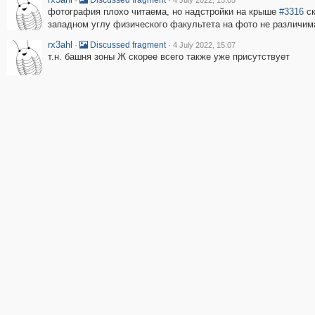
Discussed fragment
4 July 2022, 15:05
фотография плохо читаема, но надстройки на крыше
#3316
ск
западном углу физического факультета на фото не различим
rx3ahl
·
·
Discussed fragment
4 July 2022, 15:07
т.н. башня зоны Ж скорее всего также уже присутствует