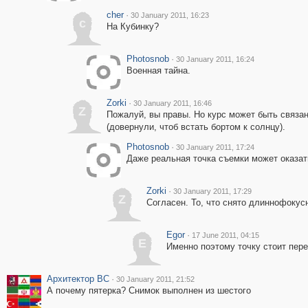
cher
·
30 January 2011, 16:23
c
На Кубинку?
Photosnob
·
30 January 2011, 16:24
Военная тайна.
Zorki
·
30 January 2011, 16:46
Z
Пожалуй, вы правы. Но курс может быть связан
(довернули, чтоб встать бортом к солнцу).
Photosnob
·
30 January 2011, 17:24
Даже реальная точка съемки может оказат
Zorki
·
30 January 2011, 17:29
Z
Согласен. То, что снято длиннофокус
Egor
·
17 June 2011, 04:15
E
Именно поэтому точку стоит пере
Архитектор ВС
·
30 January 2011, 21:52
А почему пятерка? Снимок выполнен из шестого