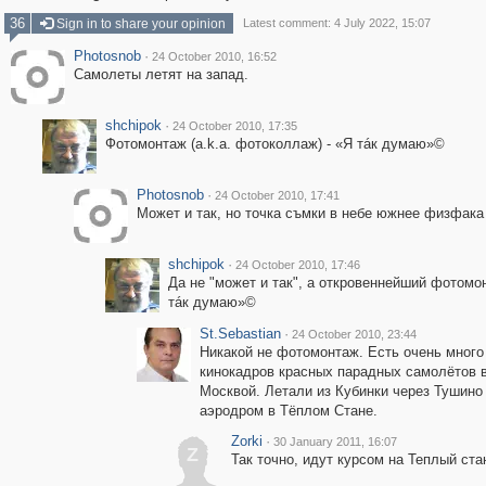
36
Sign in to share your opinion
Latest comment: 4 July 2022, 15:07
Photosnob
·
24 October 2010, 16:52
Самолеты летят на запад.
shchipok
·
24 October 2010, 17:35
Фотомонтаж (a.k.a. фотоколлаж) - «Я тáк думаю»©
Photosnob
·
24 October 2010, 17:41
Может и так, но точка съмки в небе южнее физфака
shchipok
·
24 October 2010, 17:46
Да не "может и так", а откровеннейший фотомон
тáк думаю»©
St.Sebastian
·
24 October 2010, 23:44
Никакой не фотомонтаж. Есть очень много
кинокадров красных парадных самолётов в
Москвой. Летали из Кубинки через Тушино
аэродром в Тёплом Стане.
Zorki
·
30 January 2011, 16:07
Z
Так точно, идут курсом на Теплый ста