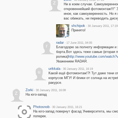
Z
Ни в коем случае. Самоуверенност
откровеннейший фотомонтаж!!!" За
иное, как самоуверенность. Но я 
вас обижать, ни переводить дис
shchipok
·
30 January 2011, 17:19
Принято!
radar
·
17 June 2011, 04:05
r
Благодорю за полноту информации и 
борта.Вот здесь теже самые (вторая п
ролика)
http://www.youtube.com/watch
Уважением RADAR.
urikkala
·
30 January 2011, 16:19
u
Какой ещё фотомонтаж!?! Тут даже тени от
корпусов МГУ! И блики от солнца на истре
ракурсе.
Zorki
·
30 January 2011, 16:08
Z
На юго-запад
Photosnob
·
30 January 2011, 16:21
На юго-запад повернут фасад Университета, мы смо
поперек.