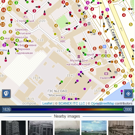
5
2
2
3
15
3
4
2
10
4
3
5
15
3
3
4
2
3
3
9
13
5
2
5
4
4
8
8
6
2
4
7
2
2
4
2
2
2
2
2
3
5
2
6
3
2
5
4
3
3
3
2
8
2
8
7
5
3
4
2
8
2
2
3
2
3
Leaflet
| ©
SCANEX ITC LLC
| ©
OpenStreetMap
contributors
2
1826
2000
10
Nearby images
6