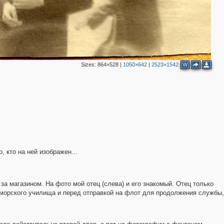
12
8
3
7
6
3
5
9
8
12
Sizes:
864×528
|
1050×642
|
2523×1542
W
4
3
13
3
3
 кто на ней изображен...
2
за магазином. На фото мой отец (слева) и его знакомый. Отец только
-морского училища и перед отправкой на флот для продолжения службы,