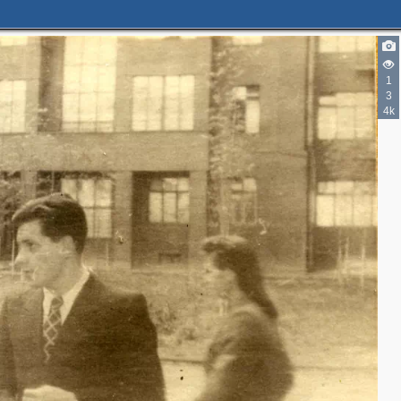
3
1
3
3
4k
3
7
13
5
2
2
2