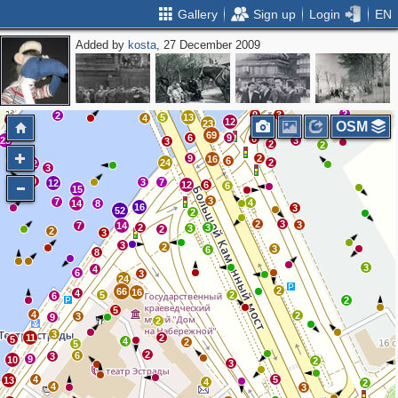
Gallery
Sign up
Login
EN
Added by
kosta
, 27 December 2009
3
2
6
9
5
9
6
11
2
8
7
3
4
10
2
11
18
5
3
5
2
9
2
2
9
3
2
5
13
4
7
12
23
OSM
69
6
9
6
23
3
3
2
2
9
2
16
4
6
24
2
22
3
9
3
7
12
12
6
6
15
3
7
4
14
8
16
3
52
2
2
3
3
7
14
2
3
3
2
2
3
3
2
3
6
8
3
4
6
3
24
2
66
16
4
5
2
6
2
5
4
2
3
9
2
3
11
2
5
4
2
5
2
6
3
9
10
2
3
4
5
13
4
2
4
3