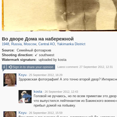
319,864
1,406,721
160,011
8,286
29,243
5,916
13,378
458
Во дворе Дома на набережной
1948
,
Russia
,
Moscow
,
Central AO
,
Yakimanka District
Source:
Семейный фотоархив
Shooting direction:
southwest

Watermark signature:
uploaded by kosta
4
Sign in to share your opinion
Latest comment: 27 September 2012, 12:31
Ksyu
·
25 September 2012, 16:29
Здоровская фотография! А это точно второй двор? Интересно,
kosta
·
26 September 2012, 12:43
Головой не ручаюсь, но по всем приметам это двор 
что выпустился лейтенантом из Бакинского военно
прибыл домой на побывку.
Ksyu
·
26 September 2012, 15:59