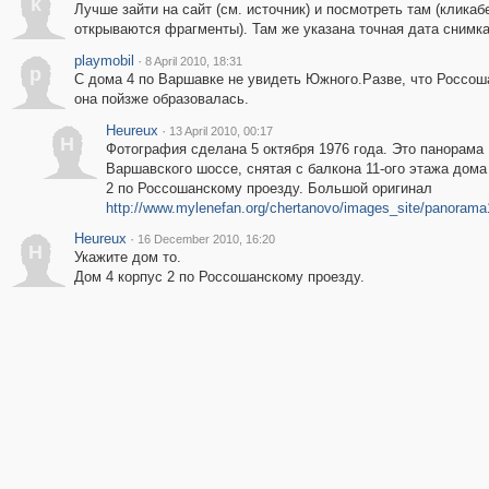
k
Лучше зайти на сайт (см. источник) и посмотреть там (кликаб
открываются фрагменты). Там же указана точная дата снимка
playmobil
·
8 April 2010, 18:31
p
С дома 4 по Варшавке не увидеть Южного.Разве, что Россош
она пойзже образовалась.
Heureux
·
13 April 2010, 00:17
H
Фотография сделана 5 октября 1976 года. Это панорама
Варшавского шоссе, снятая с балкона 11-ого этажа дома
2 по Россошанскому проезду. Большой оригинал
http://www.mylenefan.org/chertanovo/images_site/panorama
Heureux
·
16 December 2010, 16:20
H
Укажите дом то.
Дом 4 корпус 2 по Россошанскому проезду.