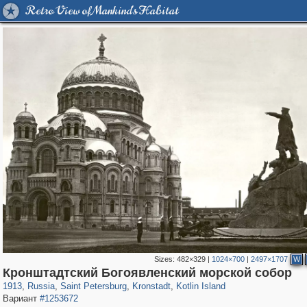
Retro View of Mankind's Habitat
Sizes:
482×329
|
1024×700
|
2497×1707
W
197,175
1,406,939
5,714
29,248
2,178
73
1,776
44
Кронштадтский Богоявленский морской собор
1913
,
Russia
,
Saint Petersburg
,
Kronstadt
,
Kotlin Island
Вариант
#1253672