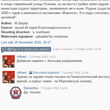
в конце современной улицы Усачева, но на месте стройки забил родник
монастыря отдали территорию, занимаемую им и ныне. Родник существ
1930-х годов и именовался москвичами «Вавилон». Его вода считалась
целебной".
Author:
М.Шерер
Source:
музей Истории Благотворительности
Shooting direction:
southeast

Watermark signature:
uploaded by maratstas
Last edit 19 November 2015, 19:17
3
Sign in to share your opinion
Latest comment: 7 October 2010, 14:49
rothast
·
7 October 2010, 14:21
Добавлен вариант с большим разрешением.
rothast
·
·
Discussed fragment
7 October 2010, 14:36
Здание на заднем плане похоже на Гинекологический институ
врачей, а корпус левее - на Морозовскую клинику.
Danushka
·
7 October 2010, 14:49
Да, похоже.