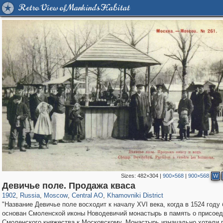
Retro View of Mankind's Habitat
Sizes:
482×304
|
900×568
|
900×568
W
319,864
1,406,672
160,010
8,286
29,243
5,916
19,394
722
Девичье поле. Продажа кваса
1902
,
Russia
,
Moscow
,
Central AO
,
Khamovniki District
"Название Девичье поле восходит к началу XVI века, когда в 1524 году
основан Смоленской иконы Новодевичий монастырь в память о присое
Смоленского княжества к Московскому. Монастырь изначально хотели 