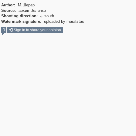
Author:
М.Шерер
Source:
архив Величко
Shooting direction:
south

Watermark signature:
uploaded by maratstas
0
Sign in to share your opinion