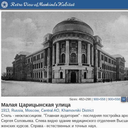
Retro View of Mankind's Habitat
Sizes:
482×298
|
900×558
|
900×558
W
319,780
1,406,485
159,978
8,286
29,243
5,916
19,394
722
Малая Царицынская улица
1913
,
Russia
,
Moscow
,
Central AO
,
Khamovniki District
Стиль - неоклассицизм. "Главная аудитория" - последняя постройка арх
Сергея Соловьева. Слева видно здание медицинского отделения Высш
женских курсов. Справа - естественных и точных наук.