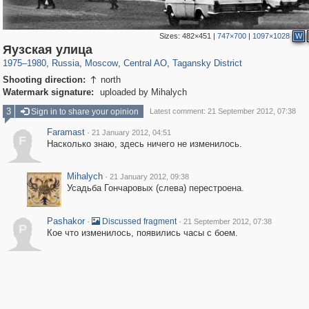
Sizes:
482×451
|
747×700
|
1097×1028
W
319,716
1,405,779
159,930
8,286
29,243
5,916
10,738
402
Яузская улица
1975
–
1980
,
Russia
,
Moscow
,
Central AO
,
Tagansky District
Shooting direction:
north

Watermark signature:
uploaded by Mihalych
3
Sign in to share your opinion
Latest comment: 21 September 2012, 07:38
Faramast
·
21 January 2012, 04:51
F
Насколько знаю, здесь ничего не изменилось.
Mihalych
·
21 January 2012, 09:38
Усадьба Гончаровых (слева) перестроена.
Pashakor
·
·
Discussed fragment
21 September 2012, 07:38
P
Кое что изменилось, появились часы с боем.