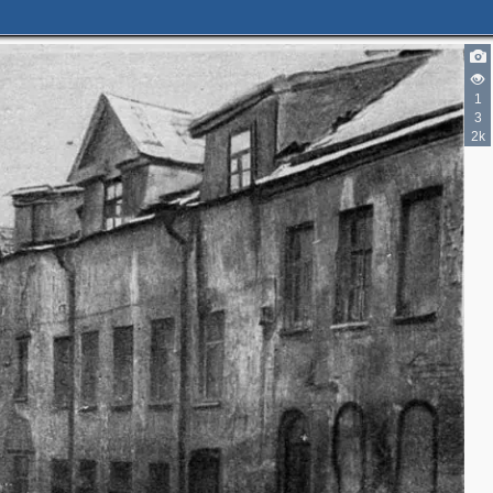
2
8
1
3
2k
9
9
13
10
6
7
6
11
4
13
11
6
6
15
9
12
10
5
7
9
3
7
7
2
3
4
6