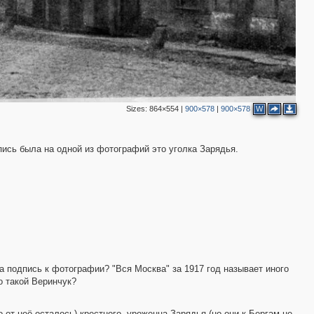
6
3
5
2
2
2
3
Sizes:
864×554
|
900×578
|
900×578
W
2
пись была на одной из фотографий это уголка Зарядья.
4
6
26
25
7
36
а подпись к фотографии? "Вся Москва" за 1917 год называет иного
2
о такой Веринчук?
4
о от неё осталось) крестного, уроженца Зарядья (но они к Бергам не