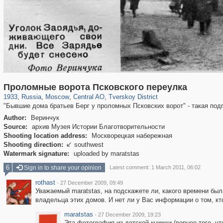
319,716
1,405,783
159,930
8,286
29,243
5,916
53,016
2,283
Проломные ворота Псковского переулка
1933
,
Russia
,
Moscow
,
Central AO
,
Tverskoy District
"Бывшие дома братьев Берг у проломных Псковских ворот" - такая под
Author:
Веринчук
Source:
архив Музея Истории Благотворительности
Shooting location address:
Москворецкая набережная
Shooting direction:
southwest

Watermark signature:
uploaded by maratstas
6
Sign in to share your opinion
Latest comment: 1 March 2011, 06:02
rothast
·
27 December 2009, 09:49
Уважаемый maratstas, на подскажете ли, какого времени был
владельца этих домов. И нет ли у Вас информации о том, кт
maratstas
·
27 December 2009, 19:23
Эта фотография из детской книжки (вернее того, чт