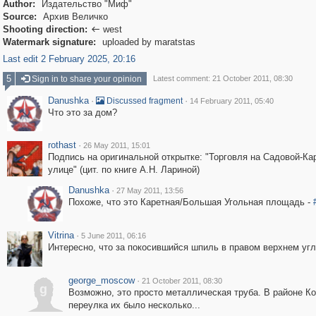
Author:
Издательство "Миф"
Source:
Архив Величко
Shooting direction:
west

Watermark signature:
uploaded by maratstas
Last edit 2 February 2025, 20:16
5
Sign in to share your opinion
Latest comment: 21 October 2011, 08:30
Danushka
·
·
Discussed fragment
14 February 2011, 05:40
Что это за дом?
rothast
·
26 May 2011, 15:01
Подпись на оригинальной открытке: "Торговля на Садовой-Ка
улице" (цит. по книге А.Н. Лариной)
Danushka
·
27 May 2011, 13:56
Похоже, что это Каретная/Большая Угольная площадь -
Vitrina
·
5 June 2011, 06:16
Интересно, что за покосившийся шпиль в правом верхнем уг
george_moscow
·
21 October 2011, 08:30
g
Возможно, это просто металлическая труба. В районе Ко
переулка их было несколько...