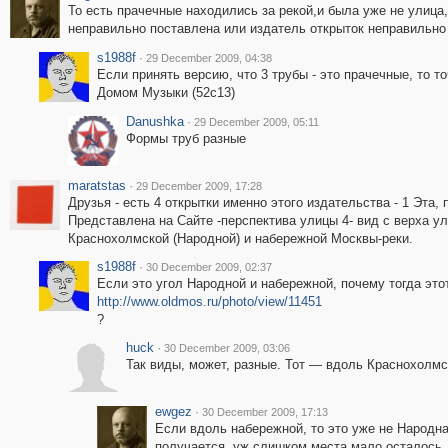
То есть прачечные находились за рекой,и была уже не улица, 
неправильно поставлена или издатель открыток неправильно 
s1988f
·
29 December 2009, 04:38
Если принять версию, что 3 трубы - это прачечные, то т
Домом Музыки (52с13)
Danushka
·
29 December 2009, 05:11
Формы труб разные
maratstas
·
29 December 2009, 17:28
Друзья - есть 4 открытки именно этого издательства - 1 Эта,
Представлена на Сайте -перспектива улицы 4- вид с верха ул
Краснохолмской (Народной) и набережной Москвы-реки.
s1988f
·
30 December 2009, 02:37
Если это угол Народной и набережной, почему тогда это
http://www.oldmos.ru/photo/view/11451
?
huck
·
30 December 2009, 03:06
Так виды, может, разные. Тот — вдоль Краснохолмск
ewgez
·
30 December 2009, 17:13
Если вдоль набережной, то это уже не Народна
получается, уж слишком места мало осталось ,