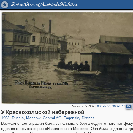
Retro View of Mankind's Habitat
Sizes:
482×309
|
900×577
|
900×577
W
319,882
1,407,361
160,021
8,286
29,248
5,916
10,740
402
У Краснохолмской набережной
1908
,
Russia
,
Moscow
,
Central AO
,
Tagansky District
Возможно, фотография была выполнена с борта лодки, отчего нет фоку
одна из открыток серии «Наводнение в Москве». Она была издана на д