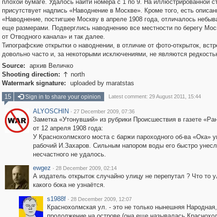
плохой бумаге. Удалось найти номера с 1 по 9. На иллюстрированной с
присутствует надпись «Наводнение в Москве». Кроме того, есть описан
«Наводнение, постигшее Москву в апреле 1908 года, отличалось небы
еще размерами. Подверглись наводнению все местности по берегу Мос
от Отводного канала» и так далее.
Типографские открытки о наводнении, в отличие от фото-открыток, вст
довольно часто и, за некоторыми исключениями, не являются редкость
Source:
архив Величко
Shooting direction:
north

Watermark signature:
uploaded by maratstas
15
Sign in to share your opinion
Latest comment: 29 August 2011, 15:44
ALYOSCHIN
·
27 December 2009, 07:36
Заметка «Утонувший» из рубрики Происшествия в газете «Ра
от 12 апреля 1908 года:
У Краснохолмского моста с баржи пароходного об-ва «Ока» у
рабочий И.Захаров. Сильным напором воды его быстро унесл
несчастного не удалось.
ewgez
·
28 December 2009, 02:14
А издатель открыток случайно улицу не перепутал ? Что то у
какого бока не узнаётся.
s1988f
·
28 December 2009, 12:07
Краснохолмская ул. - это не только нынешняя Народная,
продолжение на острове (она еще называлась Краснохо