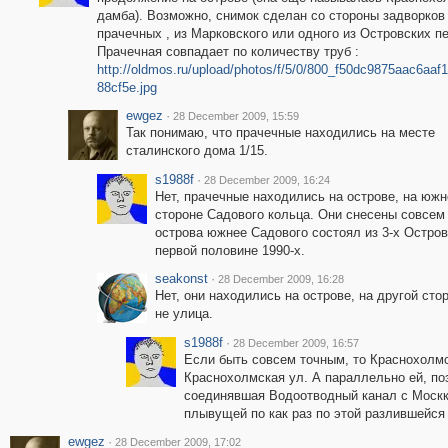
дамба). Возможно, снимок сделан со стороны задворков
прачечных , из Марковского или одного из Островских п
Прачечная совпадает по количеству труб :
http://oldmos.ru/upload/photos/f/5/0/800_f50dc9875aac6aaf
88cf5e.jpg
ewgez
·
28 December 2009, 15:59
Так понимаю, что прачечные находились на месте
сталинского дома 1/15.
s1988f
·
28 December 2009, 16:24
Нет, прачечные находились на острове, на южн
стороне Садового кольца. Они снесены совсем 
острова южнее Садового состоял из 3-х Остров
первой половине 1990-х.
seakonst
·
28 December 2009, 16:28
Нет, они находились на острове, на другой сто
не улица.
s1988f
·
28 December 2009, 16:57
Если быть совсем точным, то Краснохолм
Краснохолмская ул. А параллельно ей, по
соединявшая Водоотводный канал с Москкв
плывущей по как раз по этой разлившейся 
ewgez
·
28 December 2009, 17:02