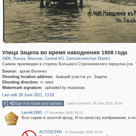
319,861
1,406,849
160,009
8,286
29,243
5,916
6,190
211
Улица Зацепа во время наводнения 1908 года
1908
,
Russia
,
Moscow
,
Central AO
,
Zamoskvorechye District
Снимок произведен в сторону Большого Строченовского переулка (см. "
Source:
архив Величко
Shooting location address:
бывший участок ул. Зацепа
Shooting direction:
west

Watermark signature:
uploaded by maratstas
Last edit 29 June 2021, 13:02
8
Sign in to share your opinion
Latest comment: 28 June 2019, 16:50
Lesnik1900
·
27 December 2009, 06:21
Всю серию в золотой фонд. И по качеству изображения, и п
ALYOSCHIN
·
27 December 2009, 07:01