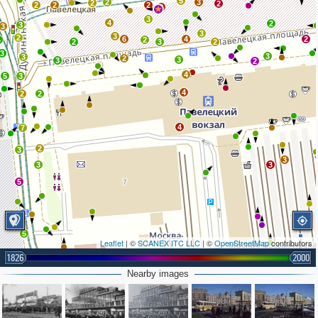
5
2
3
2
2
2
2
2
3
3
4
2
3
3
3
3
2
6
4
2
4
2
2
3
2
3
3
3
2
3
3
2
4
5
3
4
2
2
4
7
2
3
3
3
3
5
2
5
Leaflet
| ©
SCANEX ITC LLC
| ©
OpenStreetMap
contributors
1826
3
2000
Nearby images
2
2