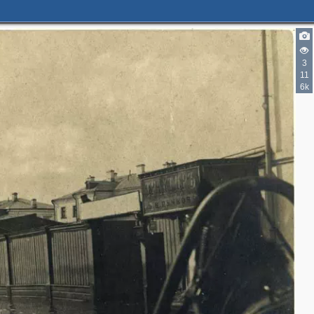
3
11
6k
2
2
2
3
2
2
3
2