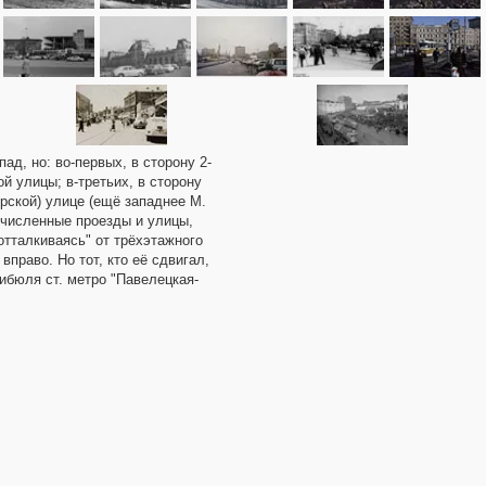
ад, но: во-первых, в сторону 2-
ой улицы; в-третьих, в сторону
ерской) улице (ещё западнее М.
ечисленные проезды и улицы,
отталкиваясь" от трёхэтажного
право. Но тот, кто её сдвигал,
ибюля ст. метро "Павелецкая-