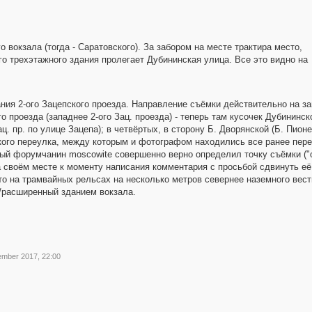
 вокзала (тогда - Саратовского). За забором на месте трактира место,
го трехэтажного здания пролегает Дубининская улица. Все это видно на
ния 2-ого Зацепского проезда. Направление съёмки действительно на зап
го проезда (западнее 2-ого Зац. проезда) - теперь там кусочек Дубининск
ц. пр. по улице Зацепа); в четвёртых, в сторону Б. Дворянской (Б. Пион
вского переулка, между которым и фотографом находились все ранее пер
мый форумчанин moscowite совершенно верно определил точку съёмки ("
а своём месте к моменту написания комментария с просьбой сдвинуть её в
то на трамвайных рельсах на несколько метров севернее наземного вест
/расширенный зданием вокзала.
ember 2017, 22:00