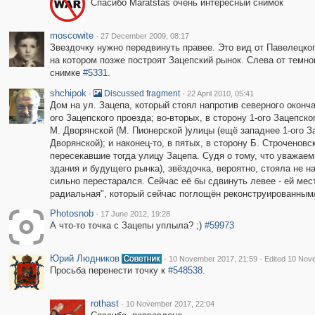
Спасибо Maratstas очень интересный снимок
moscowite
·
27 December 2009, 08:17
Звездочку нужно передвинуть правее. Это вид от Павелецкого
на котором позже построят Зацепский рынок. Слева от темно
снимке
#5331
.
shchipok
·
·
Discussed fragment
22 April 2010, 05:41
Дом на ул. Зацепа, который стоял напротив северного оконча
ого Зацепского проезда; во-вторых, в сторону 1-ого Зацепско
М. Дворянской (М. Пионерской )улицы (ещё западнее 1-ого За
Дворянской); и наконец-то, в пятых, в сторону Б. Строчено
пересекавшие тогда улицу Зацепа. Судя о тому, что уважае
здания и будущего рынка), звёздочка, вероятно, стояла не н
сильно перестарался. Сейчас её бы сдвинуть левее - ей мес
радиальная", который сейчас поглощён реконструированным
Photosnob
·
17 June 2012, 19:28
А что-то точка с Зацепы уплыла? ;)
#59973
Юрий Людников
·
·
10 November 2017, 21:59
Edited 10 Nov
Просьба перенести точку к
#548538
.
rothast
·
10 November 2017, 22:04