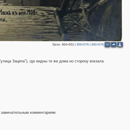
2
Sizes:
864×552
|
900×576
|
900×576
W
улица Зацепа"), где видны те же дома но сторону вокзала.
о замечательным комментариям.