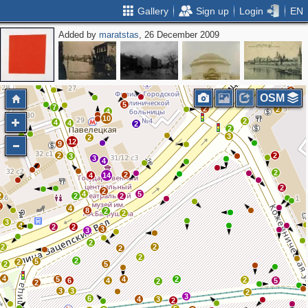
Gallery
Sign up
Login
EN
Added by
maratstas
, 26 December 2009
2
2
3
5
3
OSM
5
7
2
2
4
10
2
4
4
2
2
3
2
12
9
2
2
3
3
4
2
2
4
14
2
2
4
5
2
2
2
2
4
8
2
2
3
4
2
2
3
3
2
2
2
2
2
2
5
2
2
5
4
5
4
2
2
6
4
5
2
2
3
3
2
3
6
4
3
2