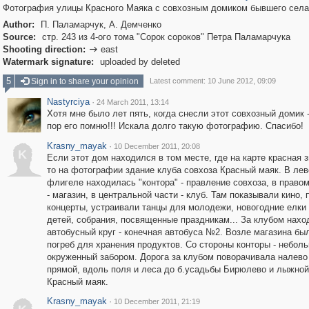
Фотография улицы Красного Маяка с совхозным домиком бывшего села
Author:
П. Паламарчук, А. Демченко
Source:
стр. 243 из 4-ого тома "Сорок сороков" Петра Паламарчука
Shooting direction:
east

Watermark signature:
uploaded by deleted
5
Sign in to share your opinion
Latest comment: 10 June 2012, 09:09
Nastyrciya
·
24 March 2011, 13:14
Хотя мне было лет пять, когда снесли этот совхозный домик -
пор его помню!!! Искала долго такую фотографию. Спасибо!
Krasny_mayak
·
10 December 2011, 20:08
K
Если этот дом находился в том месте, где на карте красная з
то на фотографии здание клуба совхоза Красный маяк. В ле
флигеле находилась "контора" - правление совхоза, в право
- магазин, в центральной части - клуб. Там показывали кино,
концерты, устраивали танцы для молодежи, новогодние елки
детей, собрания, посвященные праздникам... За клубом нахо
автобусный круг - конечная автобуса №2. Возле магазина бы
погреб для хранения продуктов. Со стороны конторы - неболь
окруженный забором. Дорога за клубом поворачивала налево
прямой, вдоль поля и леса до б.усадьбы Бирюлево и лыжной
Красный маяк.
Krasny_mayak
·
10 December 2011, 21:19