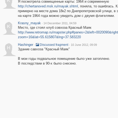
K
Я посмотрела совмещенные карты: 1964 и современную
http://chertanoved.msk.ru/mayak.shtml
, поняла, то ошиблась. 
примерно на месте дома 18к2 по Днепропетровской улице, в 
на карте 1964 года можно увидеть дом с двумя флигелями.
Krasny_mayak
·
14 December 2011, 04:59
K
Место, где стоял клуб совхоза Красный Маяк
http://www.retromap.ru/mapster.php#panes=2&left=0020090&rig
zoom=16&lat=55.615807&lng=37.583220
Hashinger
·
·
Discussed fragment
10 June 2012, 09:09
H
Здание савхоза "Красный Маяк"
В мои годы подвальное помещение было уже затоплено.
В последствии в 90-х было снесено.