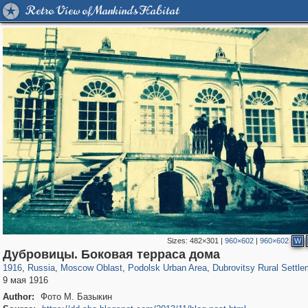
Retro View of Mankind's Habitat
Sizes:
482×301
|
960×602
|
960×602
W
96,615
1,407,325
1,691
29,248
3,198
33
793
22
Дубровицы. Боковая терраса дома
1916
,
Russia
,
Moscow Oblast
,
Podolsk Urban Area
,
Dubrovitsy Rural Settle
9 мая 1916
Author:
Фото М. Базыкин