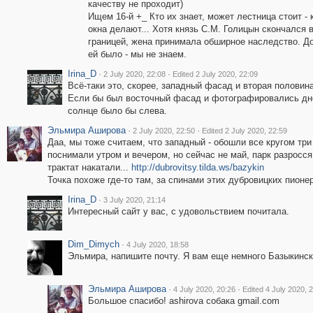
качеству не проходит)
Ищем 16-й +_ Кто их знает, может лестница стоит - 
окна делают... Хотя князь С.М. Голицын скончался в
границей, жена принимала обширное наследство. До
ей было - мы не знаем.
Irina_D
·
·
2 July 2020, 22:08
Edited 2 July 2020, 22:09
Всё-таки это, скорее, западный фасад и вторая половина
Если бы был восточный фасад и фотографировались дн
солнце было бы слева.
Эльмира Аширова
·
·
2 July 2020, 22:50
Edited 2 July 2020, 22:59
Даа, мы тоже считаем, что западный - обошли все кругом три
поснимали утром и вечером, но сейчас не май, парк разросся
трактат накатали...
http://dubrovitsy.tilda.ws/bazykin
Точка похоже где-то там, за спинами этих дубровицких пион
Irina_D
·
3 July 2020, 21:14
Интересный сайт у вас, с удовольствием почитала.
Dim_Dimych
·
4 July 2020, 18:58
Эльмира, напишите почту. Я вам еще немного Базыкинск
Эльмира Аширова
·
·
4 July 2020, 20:26
Edited 4 July 2020, 
Большое спасибо! ashirova собака gmail.сom