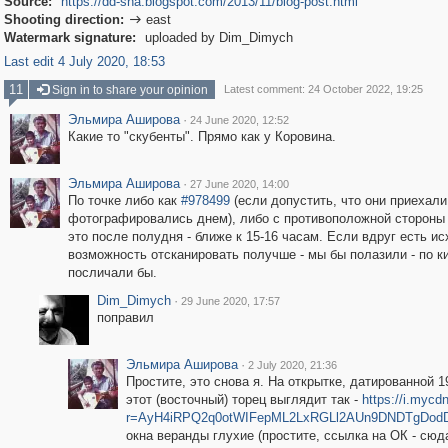
Source:
https://dd-sha.blogspot.com/2013/11/blog-post.html
Shooting direction:
east

Watermark signature:
uploaded by Dim_Dimych
Last edit 4 July 2020, 18:53
11
Sign in to share your opinion
Latest comment: 24 October 2022, 19:25
Эльмира Аширова
·
24 June 2020, 12:52
Какие то "скубенты". Прямо как у Коровина.
Эльмира Аширова
·
27 June 2020, 14:00
По точке либо как
#978499
(если допустить, что они приехали
фотографировались днем), либо с противоположной стороны 
это после полудня - ближе к 15-16 часам. Если вдруг есть ис
возможность отсканировать получше - мы бы полазили - по к
посличали бы.
Dim_Dimych
·
29 June 2020, 17:57
поправил
Эльмира Аширова
·
2 July 2020, 21:36
Простите, это снова я. На открытке, датированной 1
этот (восточный) торец выглядит так -
https://i.mycd
r=AyH4iRPQ2q0otWIFepML2LxRGLl2AUn9DNDTgDo
окна веранды глухие (простите, ссылка на ОК - сюд