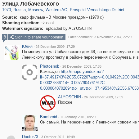
319,864
1,406,685
8,286
27,129
29,243
310
880
3
Улица Лобачевского
1970
,
Russia
,
Moscow
,
Western AO
,
Prospekt Vernadskogo District
Source:
кадр фильма «В Москве проездом» (1970 г.)
Shooting direction:
east

Watermark signature:
uploaded by ALYOSCHIN
8
Sign in to share your opinion
Latest comment: 3 November 2014, 22:29
Юлия
·
26 December 2009, 17:29
По-моему это ул.Лобачевского дом 48, во всяком случае в 
Ленинскому проспекту в районе пересечения с Обручева, и в
Photosnob
·
26 December 2009, 17:35
Кажись,он
http://maps.yandex.ru/?
ll=37.491743%2C55.672207&spn=0.010492%2C0.004
0.00027886114~-0.0077904761%2C-
0.0000040702894&ol=stv&oll=37.495348%2C55.670
ALYOSCHIN
·
26 December 2009, 17:39
Похоже
Bambroid
·
11 January 2010, 09:29
Он самый. На пересечении с Ленинским совсем не 
Doctor73
·
3 October 2011, 16:49