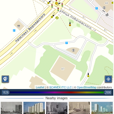
2
2
Leaflet
| ©
SCANEX ITC LLC
| ©
OpenStreetMap
contributors
1826
2000
Nearby images