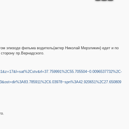
этом эпизоде фильма водитель(актер Николай Мерзликин) едет и по
 сторону пр.Вернадского.
31&z=17&l=sat%2Cstv&rl=37.759991%2C55.705504~0.0096537732%2C-
533&ost=dir%3A83.785911%2C6.03978~spn%3A42.920651%2C27.650809
то.