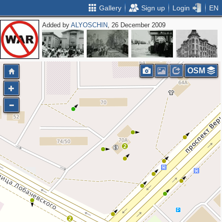
Gallery
Sign up
Login
EN
Added by
ALYOSCHIN
, 26 December 2009
2
OSM
2
2