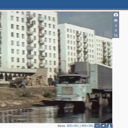
4
8
5k
Sizes:
805×391
|
805×391
W