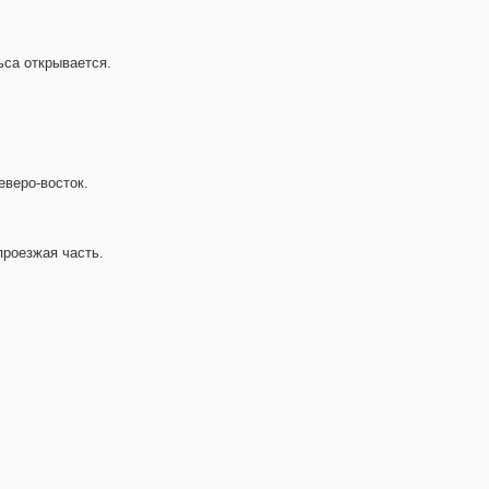
ьса открывается.
еверо-восток.
проезжая часть.