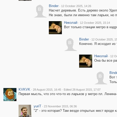
Binder
·
12 October 2025, 14:26
B
Насчет деревьев. Есть дерево около Уде
Не знаю, были ли именно там ларьки, но 
Николай
·
12 October 2025, 15:14
Вот только станции метро в кадр
Binder
·
12 October 2025, 1
B
Конечно. Я исходил из 
Николай
·
12 Oc
Она бы все ра
Bind
B
Вот 
Толь
KVKVK
·
·
28 August 2015, 16:45
Edited 28 August 2015, 17:07
Первая мысль, что это что-то из ларьков у метро пл. Ленина-
yuriT
·
23 November 2015, 06:36
"2" - это которая? Там везде открытых мест вроде к