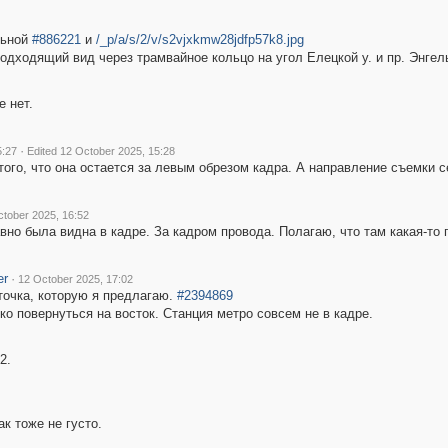
льной
#886221
и
/_p/a/s/2/v/s2vjxkmw28jdfp57k8.jpg
подходящий вид через трамвайное кольцо на угол Елецкой у. и пр. Энгел
е нет.
·
5:27
Edited 12 October 2025, 15:28
того, что она остается за левым обрезом кадра. А направление съемки с
tober 2025, 16:52
вно была видна в кадре. За кадром провода. Полагаю, что там какая-то 
er
·
12 October 2025, 17:02
точка, которую я предлагаю.
#2394869
ко повернуться на восток. Станция метро совсем не в кадре.
2.
ак тоже не густо.