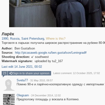
197,232
1,407,212
5,714
29,248
Ларёк
1990
,
Russia
,
Saint Petersburg
,
Where is this?
Торговля в ларьках получила широкое распространение на рубеже 80-9
Author:
Ben Gustafson
Source:
http://picasaweb.google.ru/ben.gustafson/Leningrad#
Shooting direction:
southwest

Watermark signature:
uploaded by tu2_167
Last edit 14 June 2021, 00:02
23
Sign in to share your opinion
Latest comment: 12 October 2025, 17:02
Sveta77
·
31 May 2010, 09:57
S
Помню 90-е и ларёчно-кооперативную одежду с импортными 
Olegsam
·
24 December 2014, 12:02
Предположу площадь у вокзала в Колпино.