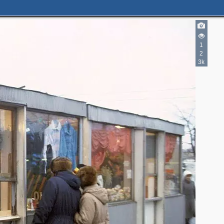
1
2
3k
10809
708
132