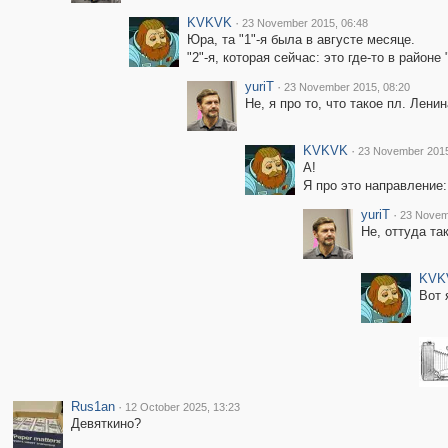
KVKVK
·
23 November 2015, 06:48
Юра, та "1"-я была в августе месяце.
"2"-я, которая сейчас: это где-то в районе
yuriT
·
23 November 2015, 08:20
Не, я про то, что такое пл. Лен
KVKVK
·
23 November 2015
А!
Я про это направление
yuriT
·
23 Novem
Не, оттуда та
KVK
Вот 
Rus1an
·
12 October 2025, 13:23
Девяткино?