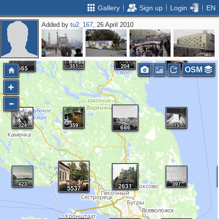
Gallery
Sign up
Login
EN
Added by
tu2_167
, 26 April 2010
351
204
154
565
OSM
324
359
15
686
423
397
2631
5537