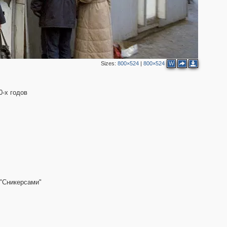
48
Sizes:
800×524
|
800×524
W
47
0-х годов
318
"Сникерсами"
75