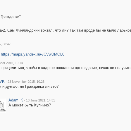
 "Гражданки"
ина-2. Сам Финляндский вокзал, что ли? Так там вроде бы не было ларько
, 08:47
:
https://maps.yandex.ru/-/CVwDMOL0
ber 2015, 10:14
к прицелиться, чтобы в кадр не попало ни одно здание, никак не получитс
VK
·
23 November 2015, 10:23
я и думаю, не Гражданка ли это?
Adam_K
·
13 June 2021, 14:51
А может быть Купчино?