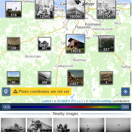
516
12045
160560
3754
338
401
557
14018
80
358
5
657
Photo coordinates are not set
Leaflet
| ©
SCANEX ITC LLC
| ©
OpenStreetMap
contributors
1826
2000
Nearby images
60
293
139
42