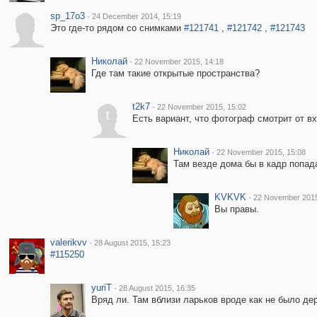
sp_17o3
·
24 December 2014, 15:19
Это где-то рядом со снимками
#121741
,
#121742
,
#121743
Николай
·
22 November 2015, 14:18
Где там такие открытые пространства?
t2k7
·
22 November 2015, 15:02
t
Есть вариант, что фотограф смотрит от вх
Николай
·
22 November 2015, 15:08
Там везде дома бы в кадр попад
KVKVK
·
22 November 2015
Вы правы.
valerikvv
·
28 August 2015, 15:23
#115250
yuriT
·
28 August 2015, 16:35
Вряд ли. Там вблизи ларьков вроде как не было де