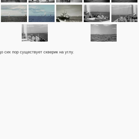
40
44
9
1031
до сих пор существует скверик на углу.