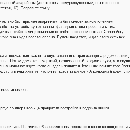
ризнанный аварийным (долго стоял полуразрушенным, ныне снесён).
ская, 12). Поправьте точку.
вительно был признан аварийным, и был снесен за исключением
абот по устройству котлована, фасадная стена просела и стала
одитель работ в лице компании штрабаг с позором выгнан. Слава богу
коре она будет восстановлена. Будем наедятся, и для этого есть все
ости: несчастная, какая-то опустошенная старая женщина рядом с этим 
нь... Потом дом стоял мертвый, незаселенный: ходили слухи, что скупи
ых машинах ждут, когда он здесь появится. Кто ныне помнит того Гуси
удут ли в нем жить те, кто купил здесь квартиры? А конюшни (гараж) сп
 восстановлены.
орпус со двора вообще превратил постройку в подобие ящика
го возились.Пытались,обваривали швеллером,но в конце концов,снесли 