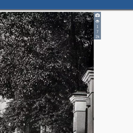
1
7
2k
3
3
3
6
4