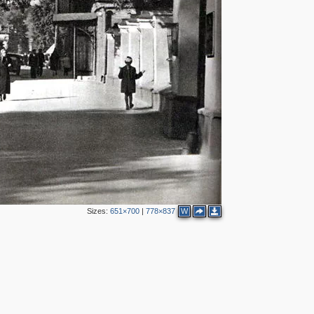
3
5
2
Sizes:
651×700
|
778×837
W
2
2
3
2