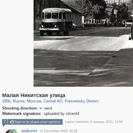
319,864
1,406,659
160,010
8,286
29,243
5,916
13,347
396
Малая Никитская улица
1956
,
Russia
,
Moscow
,
Central AO
,
Presnensky District
Shooting direction:
west

Watermark signature:
uploaded by silver44
7
Sign in to share your opinion
Latest comment: 6 January 2021, 14:55
seakonst
·
27 December 2009, 06:38