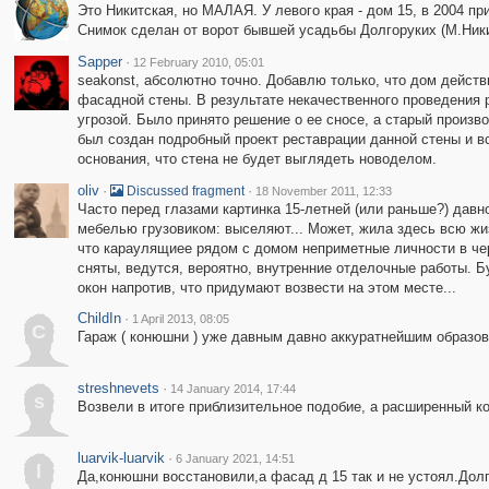
Это Никитская, но МАЛАЯ. У левого края - дом 15, в 2004 п
Снимок сделан от ворот бывшей усадьбы Долгоруких (М.Никит
Sapper
·
12 February 2010, 05:01
seakonst, абсолютно точно. Добавлю только, что дом дейст
фасадной стены. В результате некачественного проведения р
угрозой. Было принято решение о ее сносе, а старый произв
был создан подробный проект реставрации данной стены и вс
основания, что стена не будет выглядеть новоделом.
oliv
·
·
Discussed fragment
18 November 2011, 12:33
Часто перед глазами картинка 15-летней (или раньше?) давн
мебелью грузовиком: выселяют... Может, жила здесь всю жиз
что караулящиее рядом с домом неприметные личности в черн
сняты, ведутся, вероятно, внутренние отделочные работы. Б
окон напротив, что придумают возвести на этом месте...
ChildIn
·
1 April 2013, 08:05
C
Гараж ( конюшни ) уже давным давно аккуратнейшим образов
streshnevets
·
14 January 2014, 17:44
s
Возвели в итоге приблизительное подобие, а расширенный к
luarvik-luarvik
·
6 January 2021, 14:51
l
Да,конюшни восстановили,а фасад д 15 так и не устоял.Дол