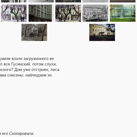
домом возле загруженного ее
л все Гусинский, потом слухи,
нского? Дом уже отстроен, леса
рава снесены: наблюдаем из
и его.Скопировали