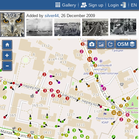
Gallery
Sign up
Login
EN
Added by
silver44
, 26 December 2009
3
3
3
2
OSM
3
2
5
2
12
3
2
2
2
6
4
2
3
3
4
2
2
2
3
7
5
7
8
11
16
6
2
5
2
7
2
3
2
7
2
5
2
3
2
4
3
2