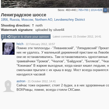
Sizes:
482×440
|
765×700
|
1014×928
W
319,779
1,406,144
8,286
22,533
29,243
598
1,905
22
Лениградское шоссе
1956
,
Russia
,
Moscow
,
Northern AO
,
Levoberezhny District
Shooting direction:
north

Watermark signature:
uploaded by silver44
2
Sign in to share your opinion
Latest comment: 21 October 2012, 14:41
hrich
·
22 February 2012, 10:57
Помню эти теплоходы - "Леваневский", "Ляпидевский" Прокат
них не удалось. У маленькой деревянной пристани на Левоб
они не останавливались. Там останавливались одноэтажные
трамвайчики "Громов", "Чкалов", "Байдуков", "Беляков", "Чка
"Кокинаки" В жаркие выходные, когда канал кишел людьми, 
смельчаки прыгали с их крыш в воду. Мост всегда охранялся 
находился часовой
astron
·
21 October 2012, 14:41
a
Сейчас тоже охраняют, стоят 2 будки, а в них здоровенные со
ВОХРовцы, помню, всегда стояли СКСами.