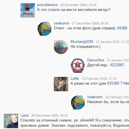
porcelanosa
·
26 December 2009, 23:18
А что стояло на месте вестибюля метро?
seakonst
·
27 December 2009, 05:30
Ответ - на этом фото (дом справа):
#4386
Mustang1030
·
31 January 2015, 17:16
Не открывается (.
Danushka
·
31 January 201
Другой вид -
#223997
Lellik
·
12 February 2015, 17:31
А разве не этот дом
#15385
? Неб
seakonst
·
12 February 201
Наезжал бы, если бы н
Lana
·
28 December 2009, 10:23
Спасибо за отличный снимок, ув. silver44! Я,к сожалению, 
красивых домов. Знатоки, подскажите, пожалуйста, Водопьян