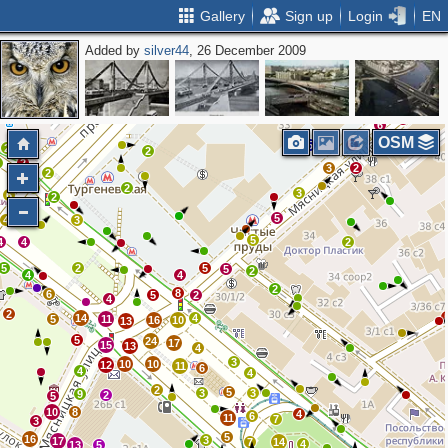
Gallery
Sign up
Login
EN
Added by
silver44
, 26 December 2009
4
7
2
2
9
3
4
6
OSM
2
5
3
2
2
2
2
3
2
2
2
2
3
6
2
5
2
4
3
5
4
4
2
5
2
5
5
2
4
4
2
8
6
5
2
4
2
14
4
5
11
16
10
13
5
24
17
15
13
4
3
10
10
12
11
6
4
4
2
5
3
3
9
2
5
10
8
4
6
11
7
3
5
16
3
17
7
14
4
13
5