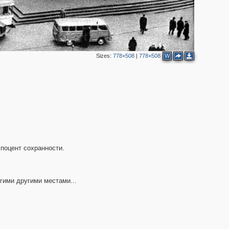
2
2
5
Sizes:
778×508
|
778×508
W
15
11
3
поцент сохранности.
2
гими другими местами...
3
2