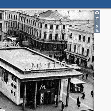
2
1
5
5k
2
7
3
4
2
2
2