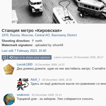
319,716
1,405,989
159,930
8,286
29,243
5,916
13,198
520
Станция метро «Кировская»
1970
,
Russia
,
Moscow
,
Central AO
,
Basmanny District
Shooting direction:
north

Watermark signature:
uploaded by silver44
Last edit 7 February 2023, 10:40
21
Sign in to share your opinion
Latest comment: 29 December 2025, 08:17
Lesnik1900
·
26 December 2009, 14:37
Два домика дожили, один из них вестибюль метро. Считайте 
AleX_I
·
26 December 2009, 15:00
Здесь он ещё довольно высок по-сравнению со мно
seakonst
·
26 December 2009, 15:13
Торцевой дом - за забором. Уже собираются сносить.