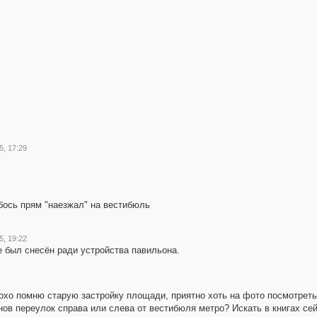
5, 17:29
ось прям "наезжал" на вестибюль
5, 19:22
е был снесён ради устройства павильона.
плохо помню старую застройку площади, приятно хоть на фото посмотрет
ов переулок справа или слева от вестибюля метро? Искать в книгах сей