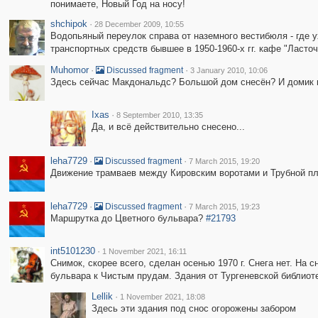
понимаете, Новый Год на носу!
shchipok
·
28 December 2009, 10:55
Водопьяный переулок справа от наземного вестибюля - где у
транспортных средств бывшее в 1950-1960-х гг. кафе "Ласт
Muhomor
·
·
Discussed fragment
3 January 2010, 10:06
Здесь сейчас Макдональдс? Большой дом снесён? И домик 
Ixas
·
8 September 2010, 13:35
Да, и всё действительно снесено...
leha7729
·
·
Discussed fragment
7 March 2015, 19:20
Движение трамваев между Кировским воротами и Трубной п
leha7729
·
·
Discussed fragment
7 March 2015, 19:23
Маршрутка до Цветного бульвара?
#21793
int5101230
·
1 November 2021, 16:11
Снимок, скорее всего, сделан осенью 1970 г. Снега нет. На 
бульвара к Чистым прудам. Здания от Тургеневской библиот
Lellik
·
1 November 2021, 18:08
Здесь эти здания под снос огорожены забором