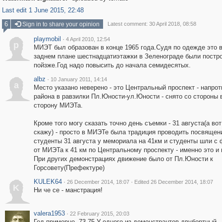
Last edit 1 June 2015, 22:48
6
Sign in to share your opinion
Latest comment: 30 April 2018, 08:58
playmobil
·
4 April 2010, 12:54
p
МИЭТ был образован в конце 1965 года.Судя по одежде это 
заднем плане шестнадцатиэтажки в Зеленограде были постр
пойзже.Год надо повысить до начала семидесятых.
albz
·
10 January 2011, 14:14
a
Место указано неверено - это Центральный проспект - напрот
района в равзилки Пл.Юности-ул.Юности - снято со стороны 
сторону МИЭТа.
Кроме того могу сказать точно день съемки - 31 августа(а вот
скажу) - просто в МИЭТе была традиция проводить посвящен
студенты 31 августа у мемориала на 41км и студенты шли с
от МИЭТа к 41 км по Центральному проспекту - именно это и 
При других демонстрациях движение было от Пл.Юности к
Горсовету(Префектуре)
KULEK64
·
·
26 December 2014, 18:07
Edited 26 December 2014, 18:07
K
Ни че се - манстрация!
valera1953
·
22 February 2015, 20:03
Год примерно -73-75.У одного из демонстрантов двубортный