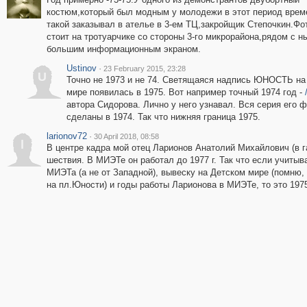
костюм,который был модным у молодежи в этот период врем
такой заказывал в ателье в 3-ем ТЦ,закройщик Степочкин.Фо
стоит на тротуарчике со стороны 3-го микрорайона,рядом с 
большим информационным экраном.
Ustinov
·
23 February 2015, 23:28
U
Точно не 1973 и не 74. Светящаяся надпись ЮНОСТЬ на
мире появилась в 1975. Вот например точный 1974 год -
автора Сидорова. Лично у него узнавал. Вся серия его 
сделаны в 1974. Так что нижняя граница 1975.
larionov72
·
30 April 2018, 08:58
l
В центре кадра мой отец Ларионов Анатолий Михайлович (в 
шествия. В МИЭТе он работал до 1977 г. Так что если учитыв
МИЭТа (а не от Западной), вывеску на Детском мире (помню,
на пл.Юности) и годы работы Ларионова в МИЭТе, то это 1975-7