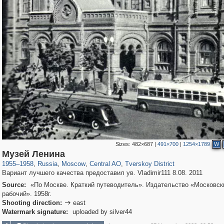
Sizes:
482×687
|
491×700
|
1254×1789
W
319,882
1,407,328
160,021
8,286
29,248
5,916
53,055
2,283
Музей Ленина
1955
–
1958
,
Russia
,
Moscow
,
Central AO
,
Tverskoy District
Вариант лучшего качества предоставил ув. Vladimir111 8.08. 2011
Source:
«По Москве. Краткий путеводитель». Издательство «Московск
рабочий». 1958г.
Shooting direction:
east

Watermark signature:
uploaded by silver44