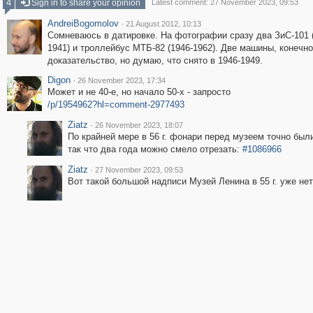
4
Sign in to share your opinion
Latest comment: 27 November 2023, 09:53
AndreiBogomolov
·
21 August 2012, 10:13
Сомневаюсь в датировке. На фотографии сразу два ЗиС-101 
1941) и троллейбус МТБ-82 (1946-1962). Две машины, конечно
доказательство, но думаю, что снято в 1946-1949.
Digon
·
26 November 2023, 17:34
Может и не 40-е, но начало 50-х - запросто
/p/1954962?hl=comment-2977493
Ziatz
·
26 November 2023, 18:07
По крайней мере в 56 г. фонари перед музеем точно были
так что два года можно смело отрезать:
#1086966
Ziatz
·
27 November 2023, 09:53
Вот такой большой надписи Музей Ленина в 55 г. уже не