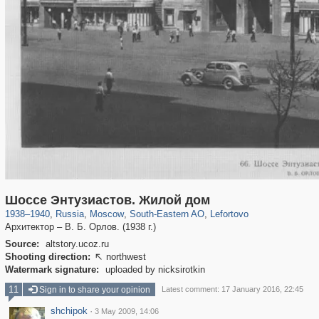
319,861
1,406,900
8,286
11,379
29,248
197
2,931
80
Шоссе Энтузиастов. Жилой дом
1938
–
1940
,
Russia
,
Moscow
,
South-Eastern AO
,
Lefortovo
Архитектор – В. Б. Орлов. (1938 г.)
Source:
altstory.ucoz.ru
Shooting direction:
northwest

Watermark signature:
uploaded by nicksirotkin
11
Sign in to share your opinion
Latest comment: 17 January 2016, 22:45
shchipok
·
3 May 2009, 14:06