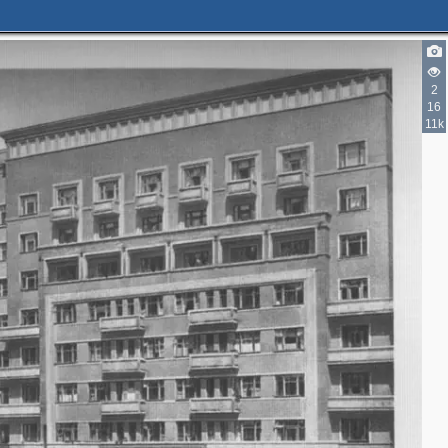
2
16
11k
2