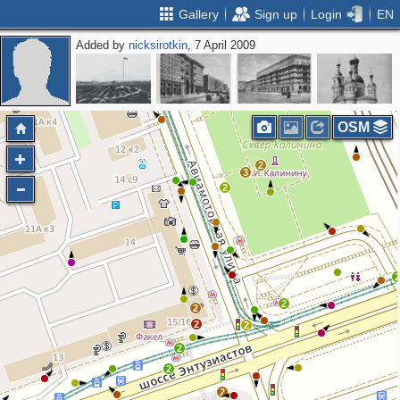
Gallery
Sign up
Login
EN
Added by
nicksirotkin
, 7 April 2009
OSM
2
3
2
2
2
2
2
2
2
2