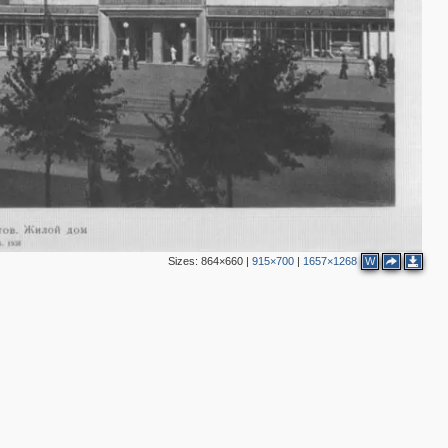
Sizes:
864×660
|
915×700
|
1657×1268
W