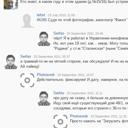
Кто знает, в каком году в этом здании (д.№15/16) был устрое
lefort
·
25 July 2010, 11:00
l
#6285
Судя по этой фотографии, кинотеатр “Факел” 
Serhio
·
20 September 2011, 05:46
чёрт! Я ж работал в Управлении кинофика
Но, вот уже 19 лет, как... никак. Могу т
"Родина" у ст.м."Сталинская" (ныне "Семё
Serhio
·
20 September 2011, 05:37
а трамвай-то не на чётной стороне, как обсуждали! И не на 
Ай лайкед!
Photosnob
·
20 September 2011, 10:57
Действительно, фиксируем! И дату, наверное, на 
Serhio
·
20 September 2011, 11:11
про дату не скажу, я больше за довоенную
Ищу свой ещё существующий дом 48/1, он 
соседями, которые его строили с 36-го по 
Photosnob
·
20 September 2011, 11:25
Просто нажать на "Загрузить фот