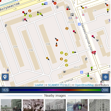
2
2
2
2
3
4
3
2
2
Leaflet
| ©
SCANEX ITC LLC
| ©
OpenStreetMap
contributors
1826
2000
Nearby images
2
2