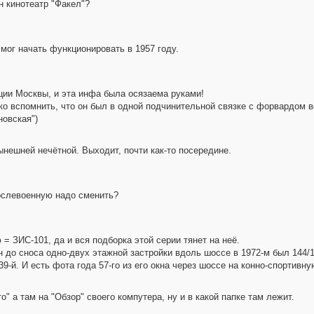
н кинотеатр "Факел"?
мог начать функционировать в 1957 году.
ции Москвы, и эта инфа была осязаема руками!
олько вспомнить, что он был в одной подчинительной связке с форвардом 
новская")
нынешней нечётной. Выходит, почти как-то посередине.
послевоенную надо сменить?
 = ЗИС-101, да и вся подборка этой серии тянет на неё.
до сноса одно-двух этажной застройки вдоль шоссе в 1972-м был 144/1
39-й. И есть фота года 57-го из его окна через шоссе на конно-спортивн
о" а там на "Обзор" своего компутера, ну и в какой папке там лежит.