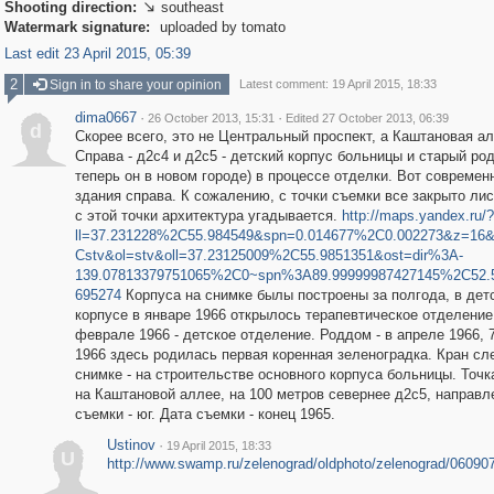
Shooting direction:
southeast

Watermark signature:
uploaded by tomato
Last edit 23 April 2015, 05:39
2
Sign in to share your opinion
Latest comment: 19 April 2015, 18:33
dima0667
·
·
26 October 2013, 15:31
Edited 27 October 2013, 06:39
d
Скорее всего, это не Центральный проспект, а Каштановая ал
Справа - д2с4 и д2с5 - детский корпус больницы и старый ро
теперь он в новом городе) в процессе отделки. Вот современ
здания справа. К сожалению, с точки съемки все закрыто лис
с этой точки архитектура угадывается.
http://maps.yandex.ru/?
ll=37.231228%2C55.984549&spn=0.014677%2C0.002273&z=16
Cstv&ol=stv&oll=37.23125009%2C55.9851351&ost=dir%3A-
139.07813379751065%2C0~spn%3A89.99999987427145%2C52.
695274
Корпуса на снимке былы построены за полгода, в дет
корпусе в январе 1966 открылось терапевтическое отделение
феврале 1966 - детское отделение. Роддом - в апреле 1966, 
1966 здесь родилась первая коренная зеленоградка. Кран сл
снимке - на строительстве основного корпуса больницы. Точк
на Каштановой аллее, на 100 метров севернее д2с5, направл
съемки - юг. Дата съемки - конец 1965.
Ustinov
·
19 April 2015, 18:33
U
http://www.swamp.ru/zelenograd/oldphoto/zelenograd/060907