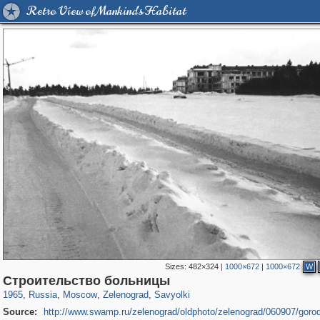
Retro View of Mankind's Habitat
Sizes:
482×324
|
1000×672
|
1000×672
W
319,968
1,407,714
8,295
4,223
29,262
17
1,321
4
Строительство больницы
1965
,
Russia
,
Moscow
,
Zelenograd
,
Savyolki
Source:
http://www.swamp.ru/zelenograd/oldphoto/zelenograd/060907/goro