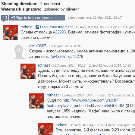
Shooting direction:
northeast

Watermark signature:
uploaded by silver44
13
Sign in to share your opinion
Latest comment: 22 May 2021, 16:17
rothast
·
·
·
Discussed fragment
12 August 2014, 09:27
Edited 12 Augus
Следы от кольца
#22293
. Видимо, эти две фотографии близк
времени съемки.
dima0667
·
12 August 2014, 10:07
d
Скорее - использовалось более активно периодами: в 19
активность
/p/42707
,
/p/41279
.
rothast
·
·
12 August 2014, 10:17
Edited 12 August 2014, 10:23
Здесь, судя по стенду на нем, кольцо не используе
Понять бы, что на стендах, можно было бы уточнить
датировки. Может быть, кинофестиваль? Возобновл
году, открытие 3 августа.
rothast
·
·
12 August 2014, 10:43
Edited 12 August 2014, 1
Судя по
http://www.youtube.com/watch?
feature=player_embedded&v=Zzp4nGt7hBM
(0:09)
августе 1959 надпись "Кафе" еще была и стен
поставлены иначе..
rothast
·
·
12 August 2014, 10:50
Edited 12 August 20
Это, вероятно, 2-й фестиваль 9-23 июля 1