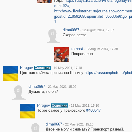
года:
http://7days.ru/article/tvnets/legendy-i-
mmkf/2#
,
http://www.liveinternet.ru/journalshowcomme
jpostid=218592698&journalid=3668069&go=p
1
dima0667
·
12 August 2014, 17:37
d
Скорее всего.
rothast
·
12 August 2014, 17:38
Поправлено.
Pirogov
·
19 May 2021, 17:48
Цветная съёмка приписана Шагину
https://russiainphoto.ru/ph
dima0667
·
22 May 2021, 15:02
d
Думаете, не он?
Pirogov
·
22 May 2021, 15:10
То же самое у Грановского
#408647
dima0667
·
22 May 2021, 15:16
d
Двое не могли снимать? Транспорт разный.