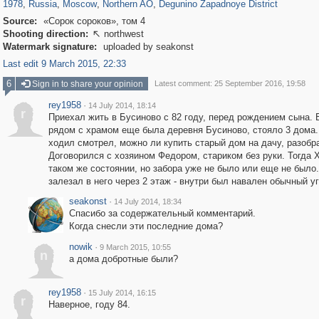
1978
,
Russia
,
Moscow
,
Northern AO
,
Degunino Zapadnoye District
Source:
«Сорок сороков», том 4
Shooting direction:
northwest

Watermark signature:
uploaded by seakonst
Last edit 9 March 2015, 22:33
6
Sign in to share your opinion
Latest comment: 25 September 2016, 19:58
rey1958
·
14 July 2014, 18:14
r
Приехал жить в Бусиново с 82 году, перед рождением сына. 
рядом с храмом еще была деревня Бусиново, стояло 3 дома.
ходил смотрел, можно ли купить старый дом на дачу, разобр
Договорился с хозяином Федором, стариком без руки. Тогда 
таком же состоянии, но забора уже не было или еще не было
залезал в него через 2 этаж - внутри был навален обычный у
seakonst
·
14 July 2014, 18:34
Спасибо за содержательный комментарий.
Когда снесли эти последние дома?
nowik
·
9 March 2015, 10:55
n
а дома добротные были?
rey1958
·
15 July 2014, 16:15
r
Наверное, году 84.