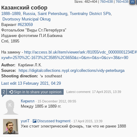
Sizes:
482×404
|
760×638
|
760×638
W
197,112
1,406,255
5,709
29,243
50,221
1,833
Казанский собор
22,587
1,098
1888
–
1889
,
Russia
,
Saint Petersburg
,
Tsentralny District SPb
,
Dvortsovy Municipal Okrug
Вариант
#623059
Фотоальбом "Виды Ст.Петербурга"
Издание фототипии П.И.Бабкина
Спб, 1895
На замену -
http://access.bl.uk/item/viewer/ark:/81055/vdc_00000001234E#
xywh=2570%2C-1673%2C3585%2C6650&c=0&m=0&s=0&cv=38&r=90
Author:
Карбини Л.К.
Source:
https://digitalcollections.nypl.org/collections/vidy-peterburga
Shooting direction:
southeast

Last edit 13 February 2021, 04:29
2
Sign in to share your opinion
Latest comment: 17 April 2015, 13:39
Кирилл
·
15 December 2012, 09:55
К
Между 1885 и 1889 гг.
yuriT
·
·
Discussed fragment
17 April 2015, 13:39
Уже стоит электрический фонарь, так что не ранее 1888