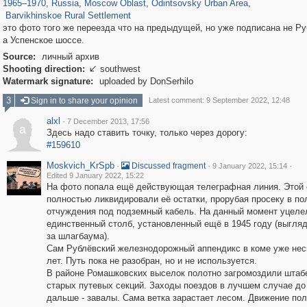
1965
–
1970
,
Russia
,
Moscow Oblast
,
Odintsovsky Urban Area
,
Barvikhinskoe Rural Settlement
это фото того же переезда что на предыдущей, но уже подписана не Р
а Успенское шоссе.
Source:
личный архив
Shooting direction:
southwest

Watermark signature:
uploaded by DonSerhilo
3
Sign in to share your opinion
Latest comment: 9 September 2022, 12:48
alxl
·
7 December 2013, 17:56
a
Здесь надо ставить точку, только через дорогу:
#159610
Moskvich_KrSpb
·
·
·
Discussed fragment
9 January 2022, 15:14
Edited 9 January 2022, 15:22
На фото попала ещё действующая телеграфная линия. Этой
полностью ликвидировали её остатки, прорубая просеку в по
отчуждения под подземный кабель. На данный момент уцеле
единственный столб, установленный ещё в 1945 году (выгляд
за шлагбаума).
Сам Рублёвский железнодорожный аппендикс в коме уже нес
лет. Путь пока не разобран, но и не используется.
В районе Ромашковских выселок полотно загромоздили шта
старых путевых секций. Заходы поездов в лучшем случае до
дальше - завалы. Сама ветка зарастает лесом. Движение по