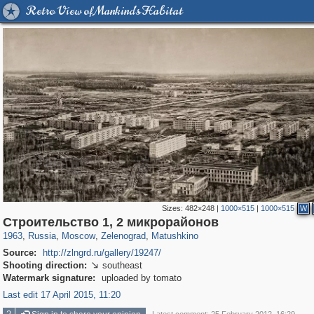
Retro View of Mankind's Habitat
Sizes:
482×248
|
1000×515
|
1000×515
W
319,882
1,407,328
8,286
4,223
29,248
17
1,315
2
Строительство 1, 2 микрорайонов
1963
,
Russia
,
Moscow
,
Zelenograd
,
Matushkino
Source:
http://zlngrd.ru/gallery/19247/
Shooting direction:
southeast

Watermark signature:
uploaded by tomato
Last edit 17 April 2015, 11:20