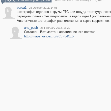
2
Sign in to share your opinion
Latest comment: 25 February 2012, 16:29
barca1
·
25 October 2011, 14:05
b
Фотография сделана с трубы РТС или откуда-то оттуда, пото
переднем плане - 2-й микрорайон, а вдали идет Центральный 
Аналогичные фотографии расположены на карте корректнее.
and_push
·
25 February 2012, 16:29
a
Согласен. Вот место, направление юго-восток:
http://maps.yandex.ru/-/CJF54Cz5