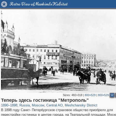
Retro View of Mankind's Habitat
Sizes:
482×318
|
800×529
|
800×529
W
319,968
1,407,712
160,055
8,295
29,262
5,920
10,193
264
Теперь здесь гостиница "Метрополь"
1890
–
1898
,
Russia
,
Moscow
,
Central AO
,
Meshchansky District
В 1898 году Санкт- Петербургское страховое общество приобрело для
перестройки гостиницу в центре города, на Театральной площади. Моск