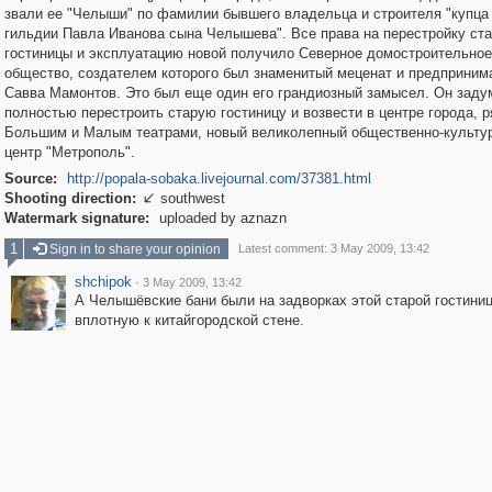
звали ее "Челыши" по фамилии бывшего владельца и строителя "купца 
гильдии Павла Иванова сына Челышева". Все права на перестройку ст
гостиницы и эксплуатацию новой получило Северное домостроительное
общество, создателем которого был знаменитый меценат и предприним
Савва Мамонтов. Это был еще один его грандиозный замысел. Он заду
полностью перестроить старую гостиницу и возвести в центре города, 
Большим и Малым театрами, новый великолепный общественно-культу
центр "Метрополь".
Source:
http://popala-sobaka.livejournal.com/37381.html
Shooting direction:
southwest

Watermark signature:
uploaded by aznazn
1
Sign in to share your opinion
Latest comment: 3 May 2009, 13:42
shchipok
·
3 May 2009, 13:42
А Челышёвские бани были на задворках этой старой гостиниц
вплотную к китайгородской стене.